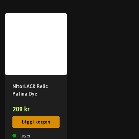
NitorLACK Relic
Patina Dye
209 kr
Lägg i korgen
I lager