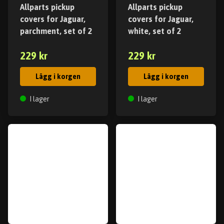
Allparts pickup
Allparts pickup
covers for Jaguar,
covers for Jaguar,
parchment, set of 2
white, set of 2
229 kr
229 kr
Lägg i korgen
Lägg i korgen
I lager
I lager