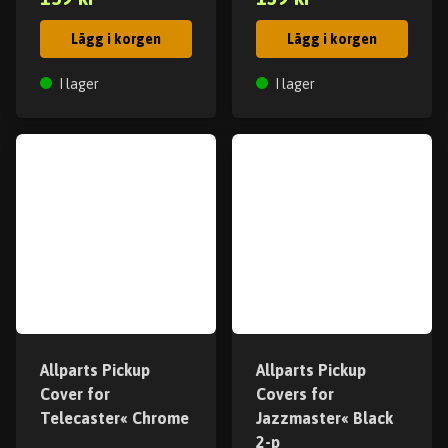
Lägg i korgen
Lägg i korgen
I lager
I lager
Allparts Pickup
Allparts Pickup
Cover for
Covers for
Telecaster« Chrome
Jazzmaster« Black
2-p