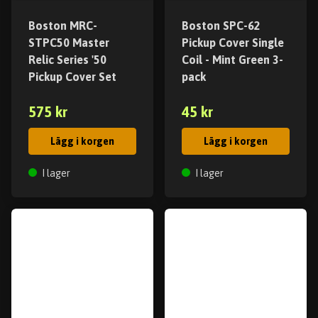
Boston MRC-
Boston SPC-62
STPC50 Master
Pickup Cover Single
Relic Series '50
Coil - Mint Green 3-
Pickup Cover Set
pack
575 kr
45 kr
Lägg i korgen
Lägg i korgen
I lager
I lager