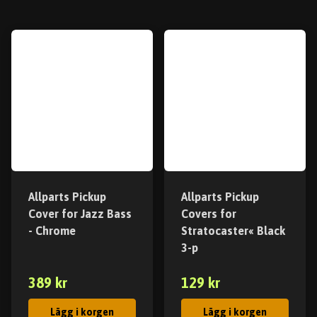
Allparts Pickup
Allparts Pickup
Cover for Jazz Bass
Covers for
- Chrome
Stratocaster« Black
3-p
389 kr
129 kr
Lägg i korgen
Lägg i korgen