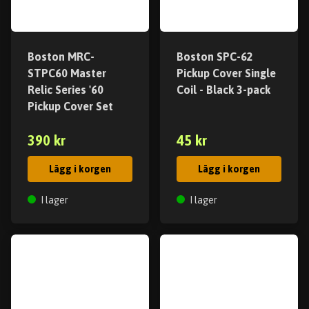
Boston MRC-
Boston SPC-62
STPC60 Master
Pickup Cover Single
Relic Series '60
Coil - Black 3-pack
Pickup Cover Set
390 kr
45 kr
Lägg i korgen
Lägg i korgen
I lager
I lager