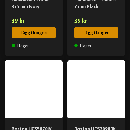
3x5 mm Ivory
7 mm Black
39 kr
39 kr
Lägg i korgen
Lägg i korgen
I lager
I lager
Boston HCS5070IV
Boston HCS7090BK