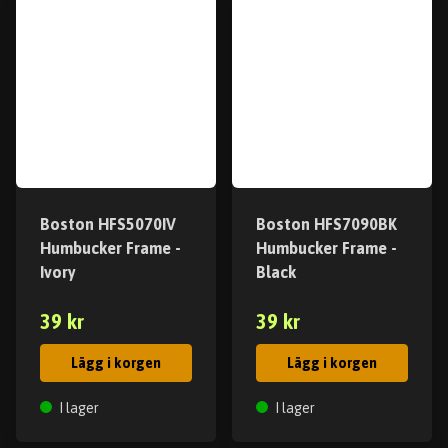
Boston HFS5070IV
Boston HFS7090BK
Humbucker Frame -
Humbucker Frame -
Ivory
Black
39 kr
39 kr
Lägg i korgen
Lägg i korgen
I lager
I lager