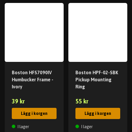
Boston HFS7090IV
Boston HPF-02-SBK
Humbucker Frame -
Pickup Mounting
Ivory
Ring
39 kr
55 kr
Lägg i korgen
Lägg i korgen
I lager
I lager