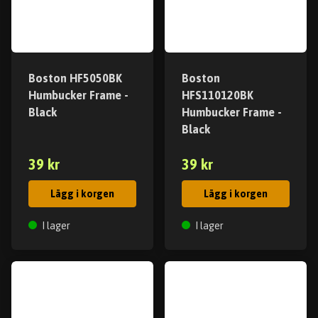
Boston HF5050BK
Boston
Humbucker Frame -
HFS110120BK
Black
Humbucker Frame -
Black
39 kr
39 kr
Lägg i korgen
Lägg i korgen
I lager
I lager