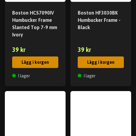
Boston HCS7090IV
Boston HF3030BK
Humbucker Frame
Humbucker Frame -
Slanted Top 7-9 mm
Black
Ivory
39 kr
39 kr
Lägg i korgen
Lägg i korgen
I lager
I lager