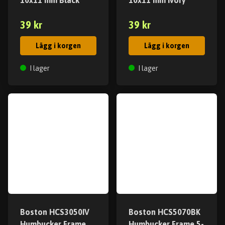
10x11 mm Black
10x11 mm Ivory
39 kr
39 kr
Lägg i korgen
Lägg i korgen
I lager
I lager
Boston HCS3050IV
Boston HCS5070BK
Humbucker Frame
Humbucker Frame 5-