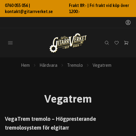
0760 055 056 |
Frakt 89:- | Fri frakt vid köp över
kontakt@gitarrverket.se
1200:-
Hem
Hårdvara
Tremolo
Vegatrem
Vegatrem
VegaTrem tremolo – Högpresterande
tremolosystem för elgitarr