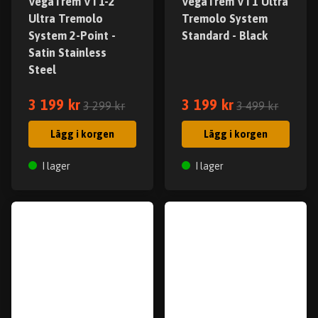
VegaTrem VT1-2
VegaTrem VT1 Ultra
Ultra Tremolo
Tremolo System
System 2-Point -
Standard - Black
Satin Stainless
Steel
3 199 kr
3 199 kr
3 299 kr
3 499 kr
Lägg i korgen
Lägg i korgen
I lager
I lager