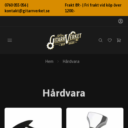
0760 055 056 |
Frakt 89:- | Fri frakt vid köp över
kontakt@gitarrverket.se
1200:-
Hem
Hårdvara
Hårdvara