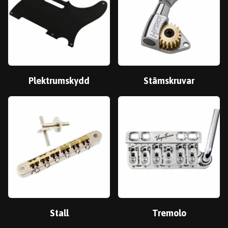
Plektrumskydd
Stämskruvar
Stall
Tremolo