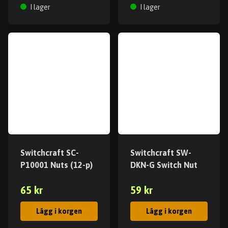
I lager
I lager
Switchcraft SC-
Switchcraft SW-
P10001 Nuts (12-p)
DKN-G Switch Nut
65 kr
59 kr
Lägg i korgen
Lägg i korgen