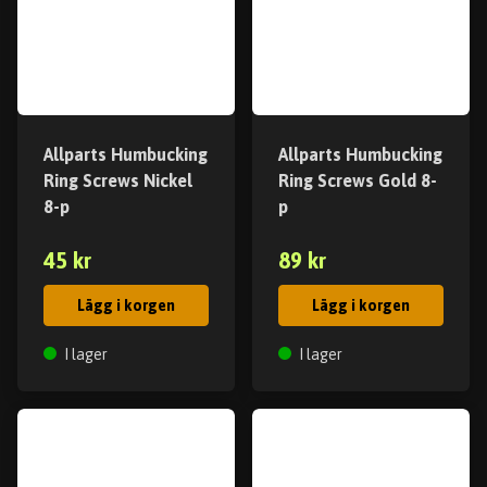
Allparts Humbucking
Allparts Humbucking
Ring Screws Nickel
Ring Screws Gold 8-
8-p
p
45 kr
89 kr
Lägg i korgen
Lägg i korgen
I lager
I lager