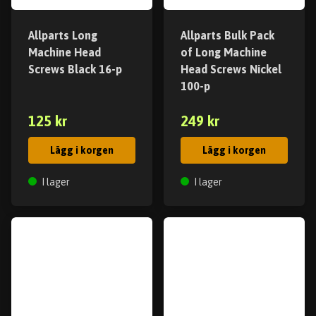
Allparts Long
Allparts Bulk Pack
Machine Head
of Long Machine
Screws Black 16-p
Head Screws Nickel
100-p
125 kr
249 kr
Lägg i korgen
Lägg i korgen
I lager
I lager