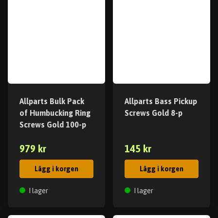
Allparts Bulk Pack
Allparts Bass Pickup
of Humbucking Ring
Screws Gold 8-p
Screws Gold 100-p
979 kr
145 kr
Lägg i korgen
Lägg i korgen
I lager
I lager