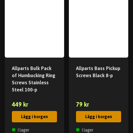
Allparts Bulk Pack
Allparts Bass Pickup
of Humbucking Ring
Screws Black 8-p
Screws Stainless
Steel 100-p
449 kr
79 kr
Lägg i korgen
Lägg i korgen
I lager
I lager