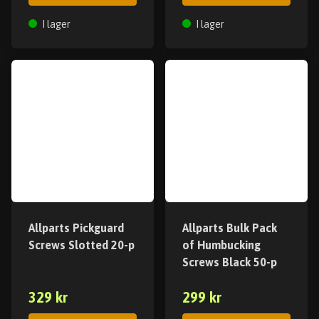
I lager
I lager
Allparts Pickguard
Allparts Bulk Pack
Screws Slotted 20-p
of Humbucking
Screws Black 50-p
329 kr
299 kr