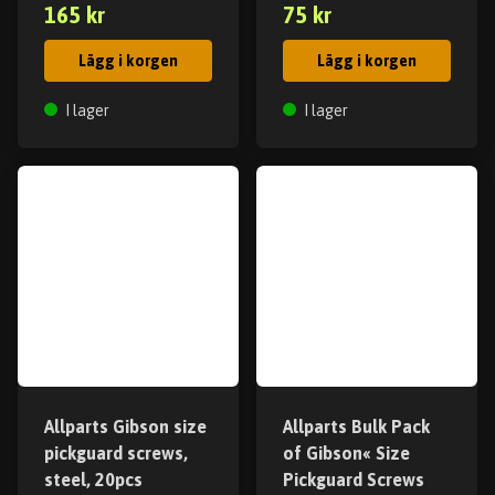
165 kr
75 kr
Lägg i korgen
Lägg i korgen
I lager
I lager
Allparts Gibson size
Allparts Bulk Pack
pickguard screws,
of Gibson« Size
steel, 20pcs
Pickguard Screws