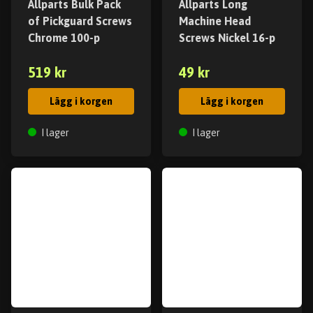
Allparts Bulk Pack
Allparts Long
of Pickguard Screws
Machine Head
Chrome 100-p
Screws Nickel 16-p
519 kr
49 kr
Lägg i korgen
Lägg i korgen
I lager
I lager