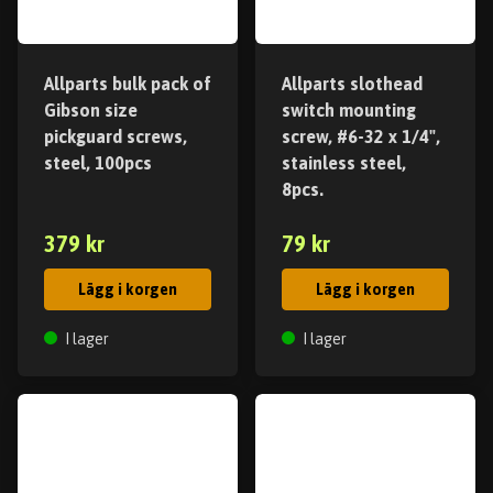
Allparts bulk pack of
Allparts slothead
Gibson size
switch mounting
pickguard screws,
screw, #6-32 x 1/4",
steel, 100pcs
stainless steel,
8pcs.
379 kr
79 kr
Lägg i korgen
Lägg i korgen
I lager
I lager