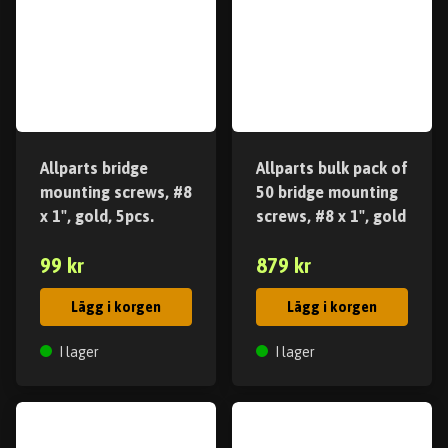
Allparts bridge
Allparts bulk pack of
mounting screws, #8
50 bridge mounting
x 1", gold, 5pcs.
screws, #8 x 1", gold
99 kr
879 kr
Lägg i korgen
Lägg i korgen
I lager
I lager