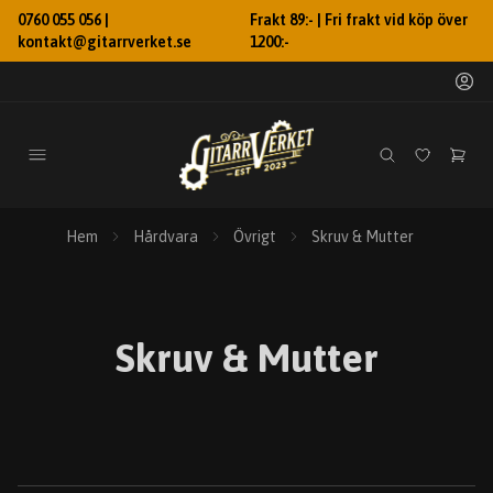
0760 055 056 |
Frakt 89:- | Fri frakt vid köp över
kontakt@gitarrverket.se
1200:-
Hem
Hårdvara
Övrigt
Skruv & Mutter
Skruv & Mutter