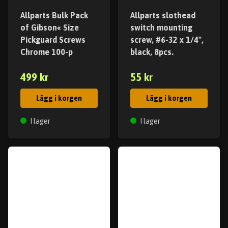
Allparts Bulk Pack
Allparts slothead
of Gibson« Size
switch mounting
Pickguard Screws
screw, #6-32 x 1/4",
Chrome 100-p
black, 8pcs.
499 kr
55 kr
Lägg i korgen
Lägg i korgen
I lager
I lager