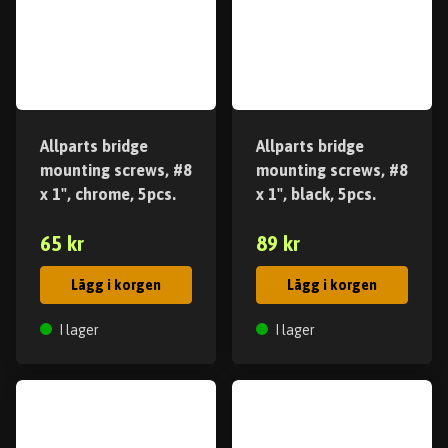
Allparts bridge
Allparts bridge
mounting screws, #8
mounting screws, #8
x 1", chrome, 5pcs.
x 1", black, 5pcs.
65 kr
89 kr
Lägg i korgen
Lägg i korgen
I lager
I lager