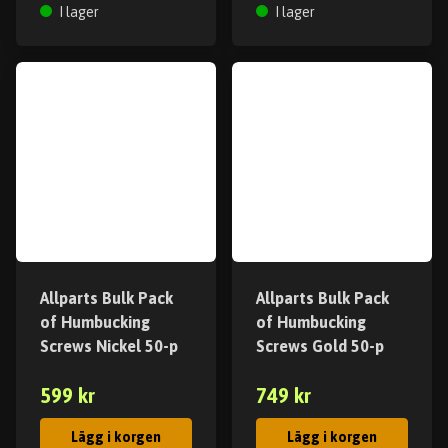
I lager
I lager
Allparts Bulk Pack
Allparts Bulk Pack
of Humbucking
of Humbucking
Screws Nickel 50-p
Screws Gold 50-p
599 kr
749 kr
Lägg i korgen
Lägg i korgen