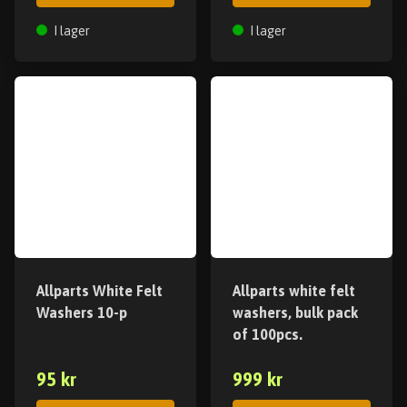
I lager
I lager
Allparts White Felt
Allparts white felt
Washers 10-p
washers, bulk pack
of 100pcs.
95 kr
999 kr