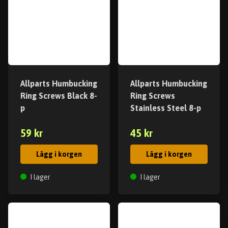
Allparts Humbucking
Allparts Humbucking
Ring Screws Black 8-
Ring Screws
p
Stainless Steel 8-p
59 kr
45 kr
Lägg i korgen
Lägg i korgen
I lager
I lager