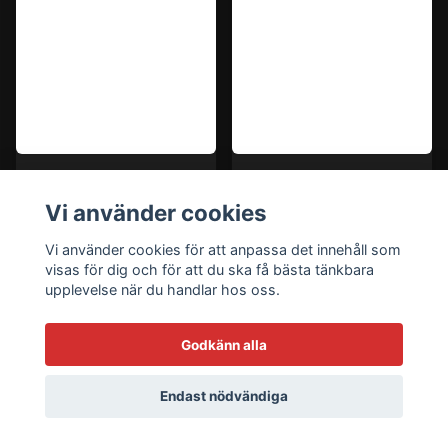
Allparts bulk pack of
Allparts bulk pack of
Vi använder cookies
50 bridge mounting
50 bridge mounting
screws, #8 x 1",
screws, #8 x 1",
Vi använder cookies för att anpassa det innehåll som
black
chrome
visas för dig och för att du ska få bästa tänkbara
upplevelse när du handlar hos oss.
829 kr
589 kr
Godkänn alla
Lägg i korgen
Lägg i korgen
Endast nödvändiga
I lager
I lager