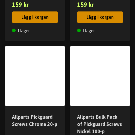
159 kr
159 kr
Lägg i korgen
Lägg i korgen
I lager
I lager
Allparts Pickguard
Allparts Bulk Pack
Screws Chrome 20-p
of Pickguard Screws
Nickel 100-p