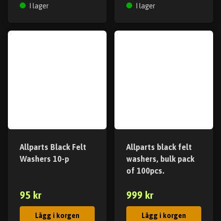
I lager
I lager
Allparts Black Felt
Allparts black felt
Washers 10-p
washers, bulk pack
of 100pcs.
95 kr
999 kr
Lägg i korgen
Lägg i korgen