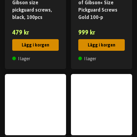
Gibson size
of Gibson« Size
pickguard screws,
Pickguard Screws
black, 100pcs
Gold 100-p
479 kr
999 kr
Lägg i korgen
Lägg i korgen
I lager
I lager