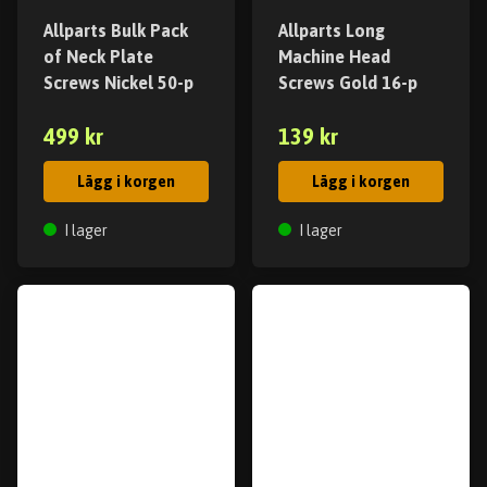
Allparts Bulk Pack
Allparts Long
of Neck Plate
Machine Head
Screws Nickel 50-p
Screws Gold 16-p
499 kr
139 kr
Lägg i korgen
Lägg i korgen
I lager
I lager