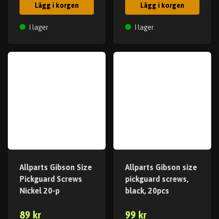
Lägg i korgen
Lägg i korgen
I lager
I lager
Allparts Gibson Size
Allparts Gibson size
Pickguard Screws
pickguard screws,
Nickel 20-p
black, 20pcs
89 kr
99 kr