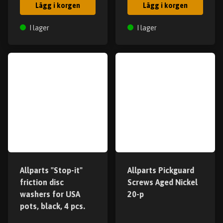
Lägg i korgen
Lägg i korgen
I lager
I lager
Allparts "Stop-it"
Allparts Pickguard
friction disc
Screws Aged Nickel
washers for USA
20-p
pots, black, 4 pcs.