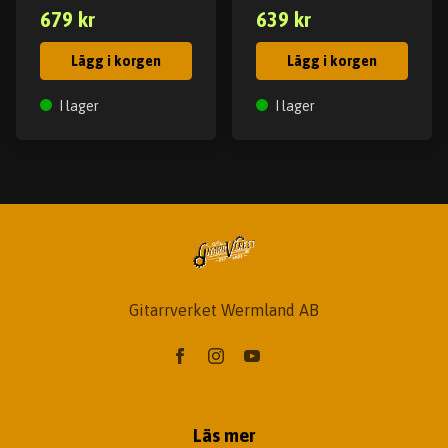
679 kr
639 kr
Lägg i korgen
Lägg i korgen
I lager
I lager
Gitarrverket Wermland AB
Läs mer