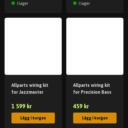
I lager
I lager
Allparts wiring kit
Allparts wiring kit
for Jazzmaster
for Precision Bass
1 599 kr
459 kr
Lägg i korgen
Lägg i korgen