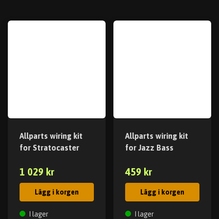
Allparts wiring kit
Allparts wiring kit
for Stratocaster
for Jazz Bass
1 029 kr
459 kr
Lägg i korgen
Lägg i korgen
I lager
I lager