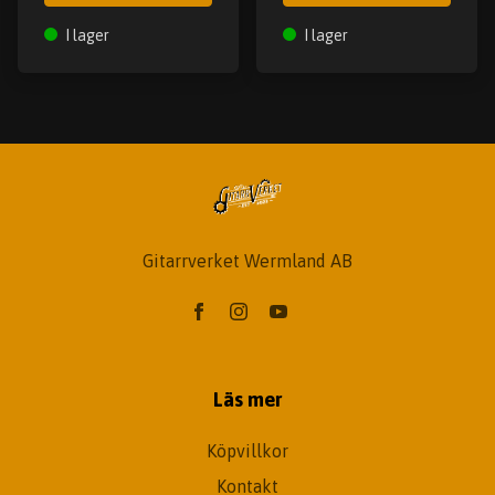
I lager
I lager
Gitarrverket Wermland AB
Läs mer
Köpvillkor
Kontakt