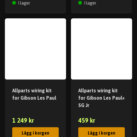
I lager
I lager
Allparts wiring kit
Allparts wiring kit
for Gibson Les Paul
for Gibson Les Paul«
SG Jr
1 249 kr
459 kr
Lägg i korgen
Lägg i korgen