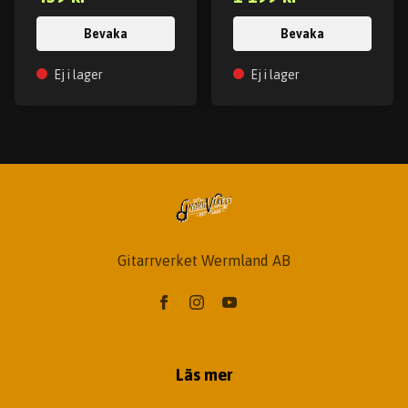
Bevaka
Bevaka
Ej i lager
Ej i lager
Gitarrverket Wermland AB
Läs mer