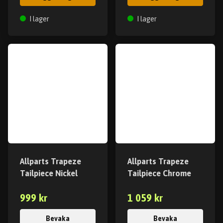
I lager
I lager
Allparts Trapeze
Allparts Trapeze
Tailpiece Nickel
Tailpiece Chrome
999 kr
1 059 kr
Bevaka
Bevaka