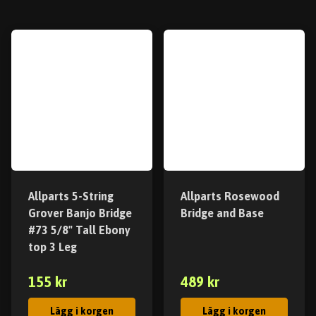
Allparts 5-String
Allparts Rosewood
Grover Banjo Bridge
Bridge and Base
#73 5/8" Tall Ebony
top 3 Leg
155 kr
489 kr
Lägg i korgen
Lägg i korgen