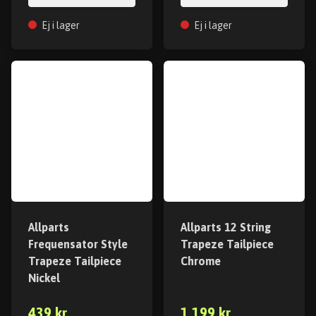
Ej i lager
Ej i lager
Allparts
Allparts 12 String
Frequensator Style
Trapeze Tailpiece
Trapeze Tailpiece
Chrome
Nickel
439 kr
1 199 kr