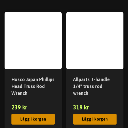
Hosco Japan Phillips
Allparts T-handle
Head Truss Rod
1/4" truss rod
Wrench
wrench
239 kr
319 kr
Lägg i korgen
Lägg i korgen