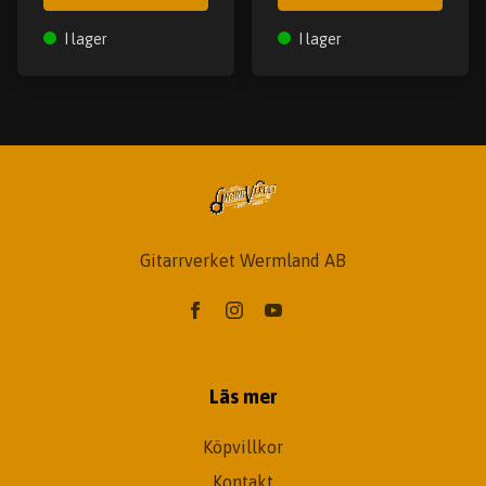
I lager
I lager
Gitarrverket Wermland AB
Läs mer
Köpvillkor
Kontakt