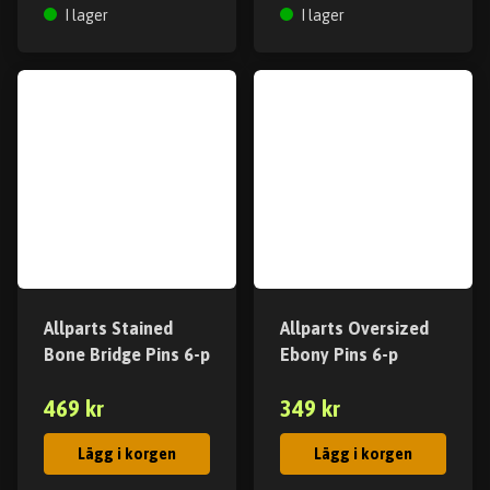
I lager
I lager
Allparts Stained
Allparts Oversized
Bone Bridge Pins 6-p
Ebony Pins 6-p
469 kr
349 kr
Lägg i korgen
Lägg i korgen