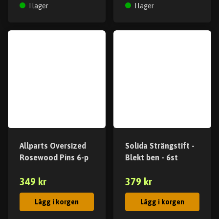
I lager
I lager
Allparts Oversized
Solida Strängstift -
Rosewood Pins 6-p
Blekt ben - 6st
349 kr
379 kr
Lägg i korgen
Lägg i korgen