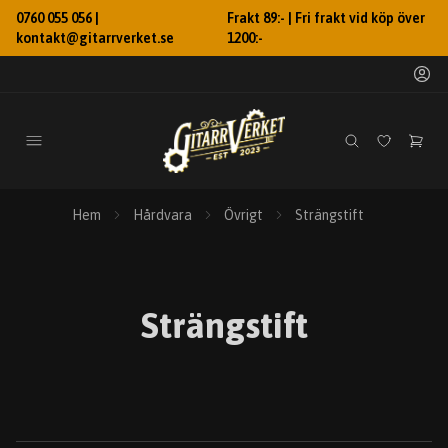
0760 055 056 |
Frakt 89:- | Fri frakt vid köp över
kontakt@gitarrverket.se
1200:-
Hem
Hårdvara
Övrigt
Strängstift
Strängstift