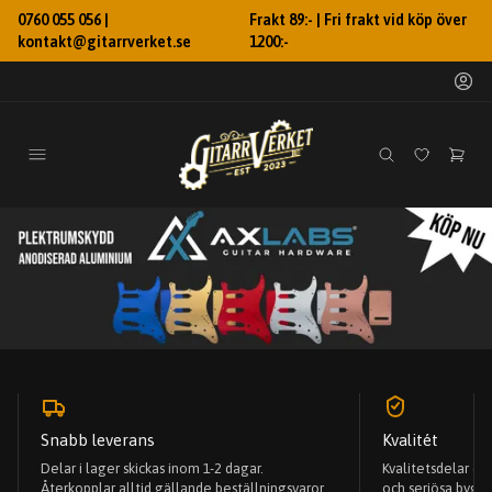
0760 055 056 |
Frakt 89:- | Fri frakt vid köp över
kontakt@gitarrverket.se
1200:-
Snabb leverans
Kvalitét
Delar i lager skickas inom 1-2 dagar.
Kvalitetsdelar o
Återkopplar alltid gällande beställningsvaror
och seriösa bygg