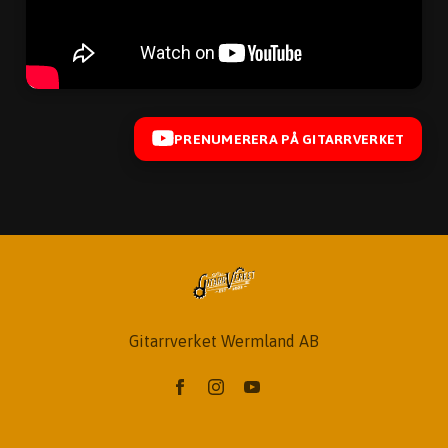
PRENUMERERA PÅ GITARRVERKET
Gitarrverket Wermland AB