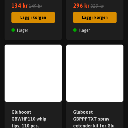
134 kr
296 kr
149 kr
329 kr
Lägg i korgen
Lägg i korgen
I lager
I lager
Gluboost
Gluboost
GBWHP110 whip
GBPPPTXT spray
tips, 110 pcs.
extender kit for Glu