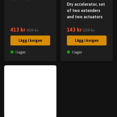
Dry accelerator, set
of two extenders
and two actuators
413 kr
143 kr
459 kr
159 kr
Lägg i korgen
Lägg i korgen
I lager
I lager