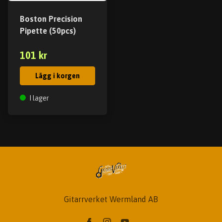
Boston Precision
Pipette (50pcs)
101 kr
Lägg i korgen
I lager
Gitarrverket Wermland AB