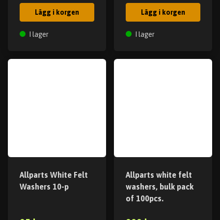
Lägg i korgen
Lägg i korgen
I lager
I lager
Allparts White Felt
Allparts white felt
Washers 10-p
washers, bulk pack
of 100pcs.