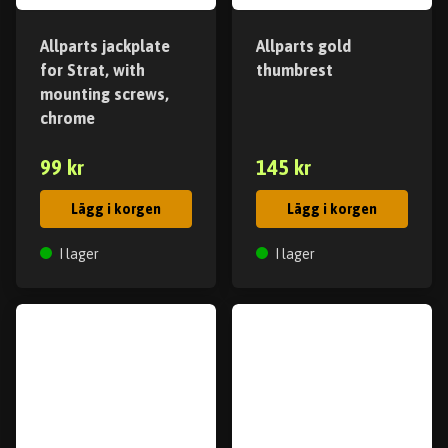
Allparts jackplate
Allparts gold
for Strat, with
thumbrest
mounting screws,
chrome
99 kr
145 kr
Lägg i korgen
Lägg i korgen
I lager
I lager