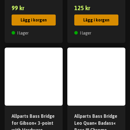
99 kr
125 kr
Lägg i korgen
Lägg i korgen
I lager
I lager
Allparts Bass Bridge
Allparts Bass Bridge
for Gibson« 3-point
Leo Quan« Badass«