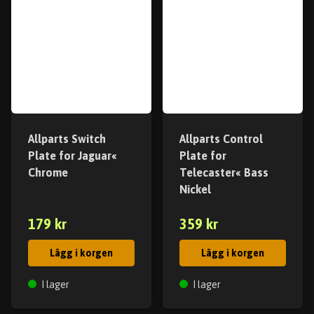
Allparts Switch
Allparts Control
Plate for Jaguar«
Plate for
Chrome
Telecaster« Bass
Nickel
179 kr
359 kr
Lägg i korgen
Lägg i korgen
I lager
I lager