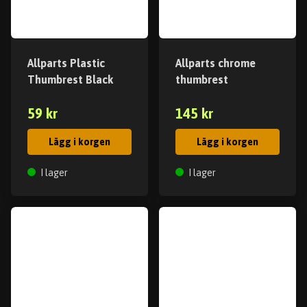
Allparts Plastic
Allparts chrome
Thumbrest Black
thumbrest
59 kr
145 kr
Lägg i korgen
Lägg i korgen
I lager
I lager