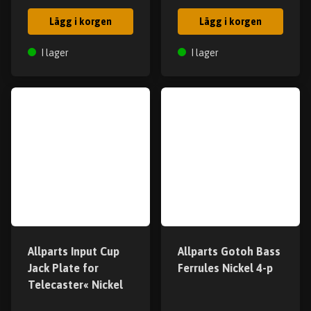
Lägg i korgen
Lägg i korgen
I lager
I lager
Allparts Input Cup
Allparts Gotoh Bass
Jack Plate for
Ferrules Nickel 4-p
Telecaster« Nickel