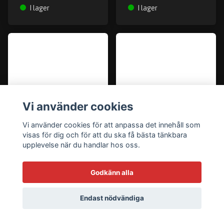
I lager
I lager
Vi använder cookies
Vi använder cookies för att anpassa det innehåll som
visas för dig och för att du ska få bästa tänkbara
upplevelse när du handlar hos oss.
Allparts Leo Quan«
Allparts Leo Quan«
Badass VÍ 5-string
Badass VÍ 5-string
Godkänn alla
bass bridge,
bass bridge,
grooved saddles,
grooved saddles,
Endast nödvändiga
nickel
gold
1 999 kr
2 199 kr