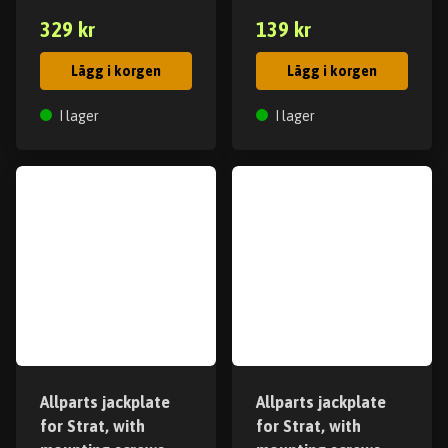
329 kr
139 kr
Lägg i korgen
Lägg i korgen
I lager
I lager
Allparts jackplate
Allparts jackplate
for Strat, with
for Strat, with