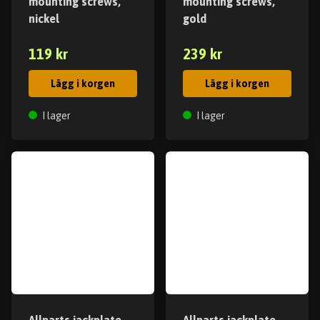
mounting screws,
mounting screws,
nickel
gold
119 kr
239 kr
Lägg i korgen
Lägg i korgen
I lager
I lager