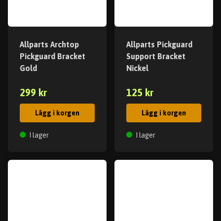
Allparts Archtop
Allparts Pickguard
Pickguard Bracket
Support Bracket
Gold
Nickel
299 kr
125 kr
Lägg i korgen
Lägg i korgen
I lager
I lager