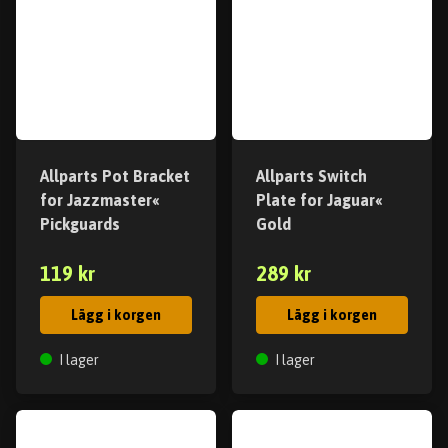
Allparts Pot Bracket
Allparts Switch
for Jazzmaster«
Plate for Jaguar«
Pickguards
Gold
119 kr
289 kr
Lägg i korgen
Lägg i korgen
I lager
I lager