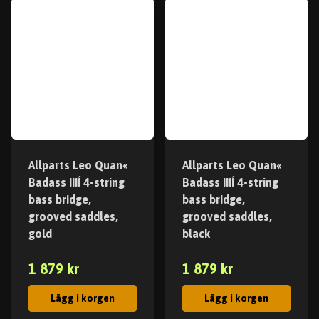
Allparts Leo Quan«
Allparts Leo Quan«
Badass IIIÍ 4-string
Badass IIIÍ 4-string
bass bridge,
bass bridge,
grooved saddles,
grooved saddles,
gold
black
1 879 kr
1 879 kr
Lägg i korgen
Lägg i korgen