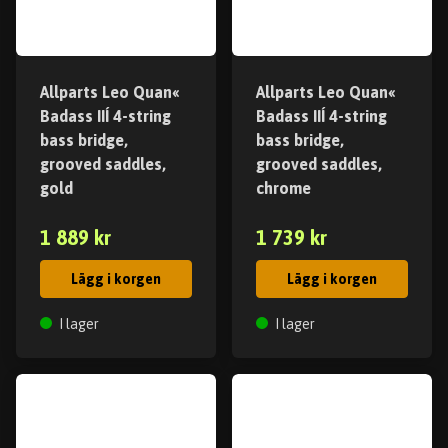
Allparts Leo Quan«
Allparts Leo Quan«
Badass IIÍ 4-string
Badass IIÍ 4-string
bass bridge,
bass bridge,
grooved saddles,
grooved saddles,
gold
chrome
1 889 kr
1 739 kr
Lägg i korgen
Lägg i korgen
I lager
I lager