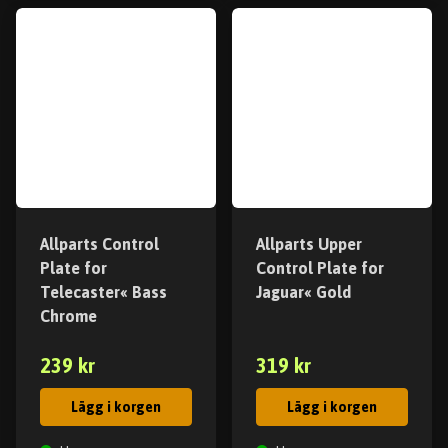
Allparts Control
Allparts Upper
Plate for
Control Plate for
Telecaster« Bass
Jaguar« Gold
Chrome
239 kr
319 kr
Lägg i korgen
Lägg i korgen