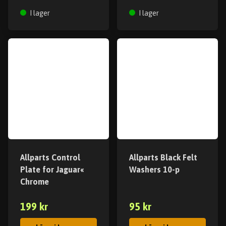
I lager
I lager
Allparts Control
Allparts Black Felt
Plate for Jaguar«
Washers 10-p
Chrome
199 kr
95 kr