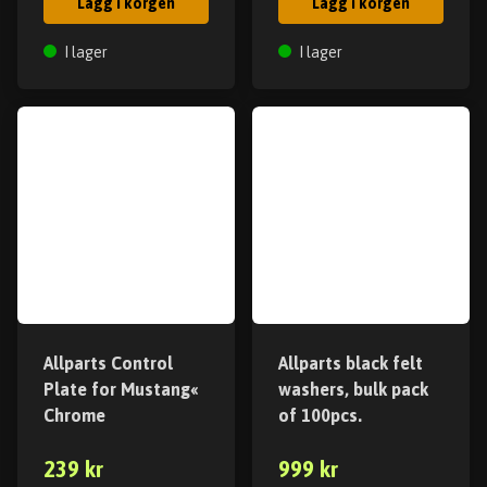
Lägg i korgen
Lägg i korgen
I lager
I lager
Allparts Control
Allparts black felt
Plate for Mustang«
washers, bulk pack
Chrome
of 100pcs.
239 kr
999 kr