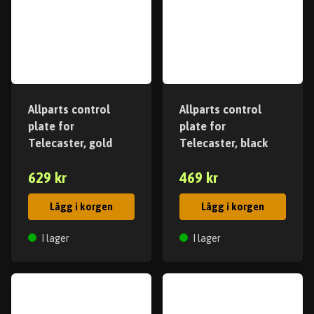
Allparts control
Allparts control
plate for
plate for
Telecaster, gold
Telecaster, black
629 kr
469 kr
Lägg i korgen
Lägg i korgen
I lager
I lager