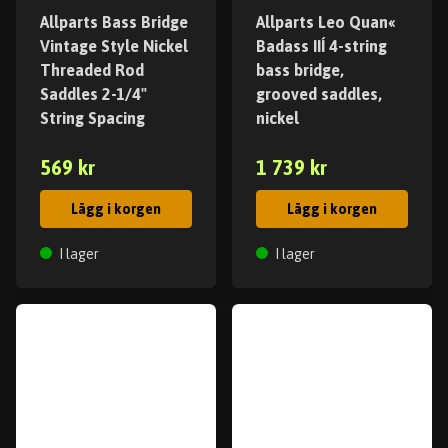
Allparts Bass Bridge
Allparts Leo Quan«
Vintage Style Nickel
Badass IIÍ 4-string
Threaded Rod
bass bridge,
Saddles 2-1/4"
grooved saddles,
String Spacing
nickel
569 kr
1 739 kr
Lägg i korgen
Lägg i korgen
I lager
I lager