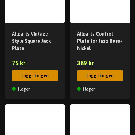
Allparts Vintage
Allparts Control
Style Square Jack
Plate for Jazz Bass«
Plate
Nickel
75 kr
389 kr
Lägg i korgen
Lägg i korgen
I lager
I lager