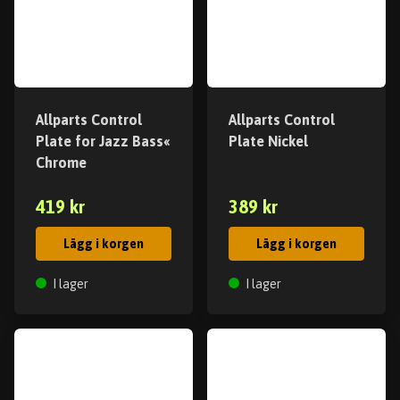
Allparts Control
Allparts Control
Plate for Jazz Bass«
Plate Nickel
Chrome
419 kr
389 kr
Lägg i korgen
Lägg i korgen
I lager
I lager