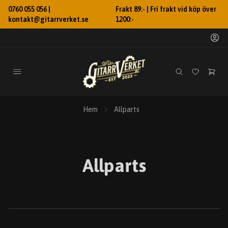
0760 055 056 |
Frakt 89:- | Fri frakt vid köp över
kontakt@gitarrverket.se
1200:-
Hem
Allparts
Allparts