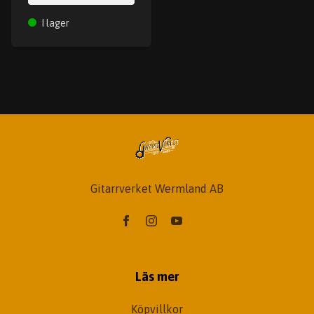
I lager
Gitarrverket Wermland AB
Läs mer
Köpvillkor