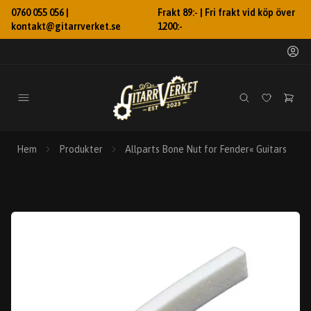
0760 055 056 |
Frakt 89:- | Fri frakt vid köp över
kontakt@gitarrverket.se
1200:-
Hem
Produkter
Allparts Bone Nut for Fender« Guitars