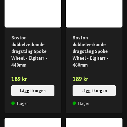
Boston
Boston
dubbelverkande
dubbelverkande
dragstång Spoke
dragstång Spoke
Wheel - Elgitarr -
Wheel - Elgitarr -
440mm
460mm
189 kr
189 kr
Lägg i korgen
Lägg i korgen
I lager
I lager