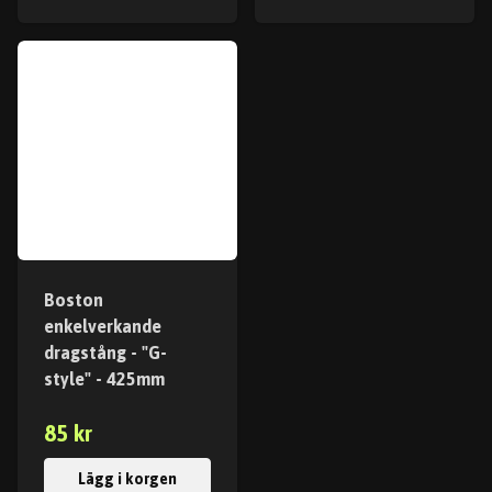
Boston
enkelverkande
dragstång - "G-
style" - 425mm
85 kr
Lägg i korgen