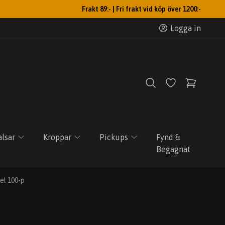
Frakt 89:- | Fri frakt vid köp över 1200:-
Logga in
lsar
Kroppar
Pickups
Fynd &
Begagnat
el 100-p