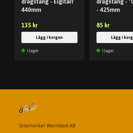
dragstång - Elgitarr
dragstång - "
440mm
- 425mm
135 kr
85 kr
Lägg i korgen
Lägg i kor
I lager
I lager
Gitarrverket Wermland AB