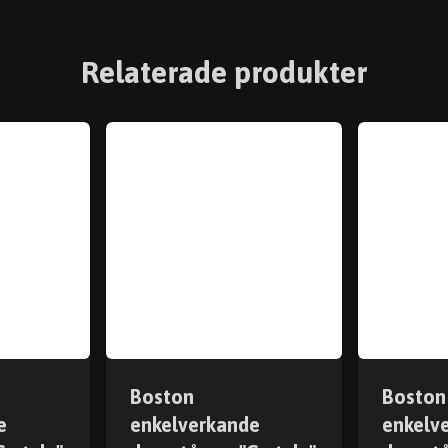
Relaterade produkter
Boston
Boston
e
enkelverkande
enkelv