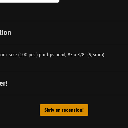
tion
n« size (100 pcs.) phillips head, #3 x 3/8" (9,5mm).
er!
Skriv en recension!