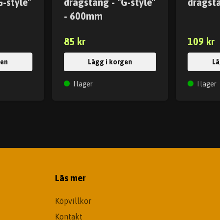
G-style"
dragstång - "G-style"
dragst
- 600mm
85 kr
109 kr
gen
Lägg i korgen
Lä
I lager
I lager
Läs mer
Köpvillkor
Kontakt