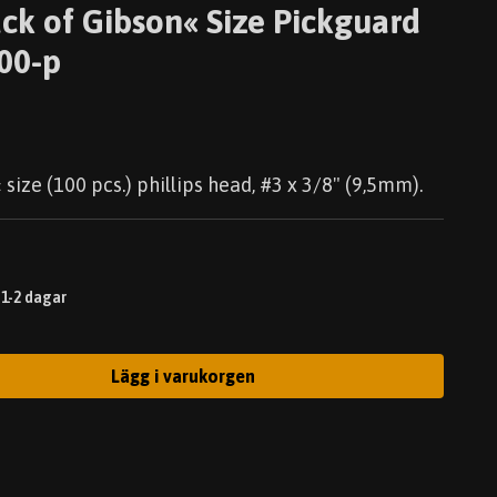
ack of Gibson« Size Pickguard
00-p
ize (100 pcs.) phillips head, #3 x 3/8" (9,5mm).
 1-2 dagar
Lägg i varukorgen