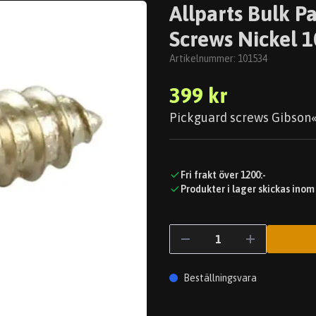
Allparts Bulk P
Screws Nickel 1
Artikelnummer:
101534
399 kr
Pickguard screws Gibson« s
Fri frakt över 1200:-
Produkter i lager skickas inom
Beställningsvara