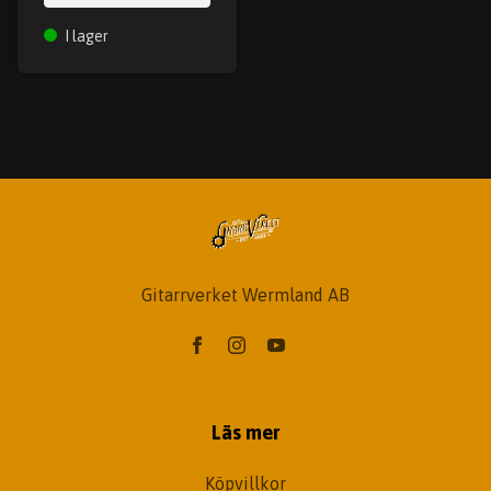
I lager
Gitarrverket Wermland AB
Läs mer
Köpvillkor