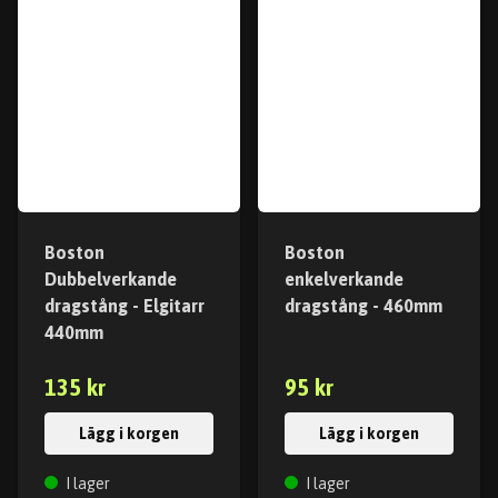
Boston
Boston
Dubbelverkande
enkelverkande
dragstång - Elgitarr
dragstång - 460mm
440mm
135 kr
95 kr
Lägg i korgen
Lägg i korgen
I lager
I lager