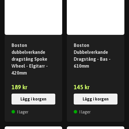
Boston
Boston
dubbelverkande
Dubbelverkande
dragstång Spoke
Dragstång - Bas -
Wheel - Elgitarr -
610mm
420mm
189 kr
145 kr
Lägg i korgen
Lägg i korgen
I lager
I lager