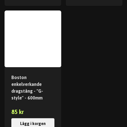
Boston
enkelverkande
dragstång - "G-
style" - 600mm
85 kr
Lägg i korgen