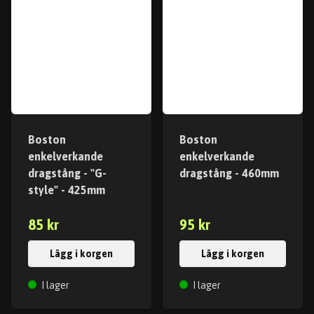
Boston
Boston
enkelverkande
enkelverkande
dragstång - "G-
dragstång - 460mm
style" - 425mm
85 kr
95 kr
Lägg i korgen
Lägg i korgen
I lager
I lager