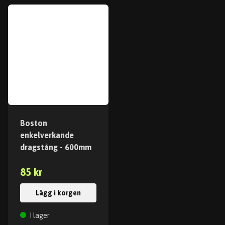
Boston
enkelverkande
dragstång - 600mm
85 kr
Lägg i korgen
I lager