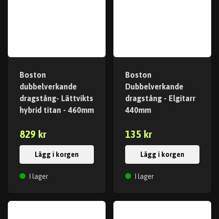
Boston
Boston
dubbelverkande
Dubbelverkande
dragstång- Lättvikts
dragstång - Elgitarr
hybrid titan - 460mm
440mm
829 kr
135 kr
Lägg i korgen
Lägg i korgen
I lager
I lager