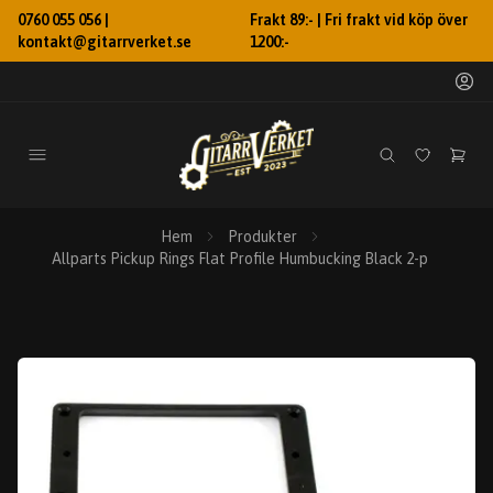
0760 055 056 |
Frakt 89:- | Fri frakt vid köp över
kontakt@gitarrverket.se
1200:-
Hem
Produkter
Allparts Pickup Rings Flat Profile Humbucking Black 2-p