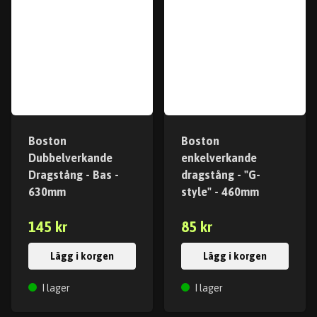
Boston
Boston
Dubbelverkande
enkelverkande
Dragstång - Bas -
dragstång - "G-
630mm
style" - 460mm
145 kr
85 kr
Lägg i korgen
Lägg i korgen
I lager
I lager