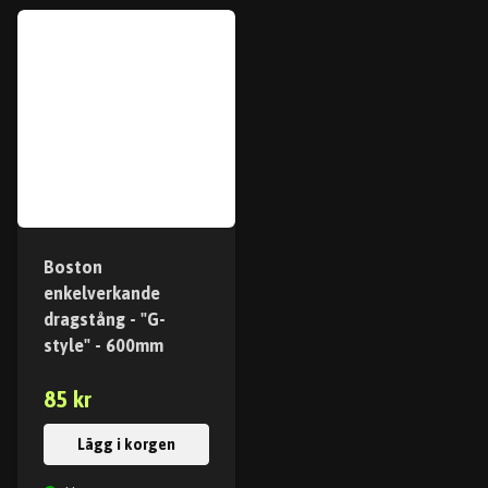
Boston
enkelverkande
dragstång - "G-
style" - 600mm
85 kr
Lägg i korgen