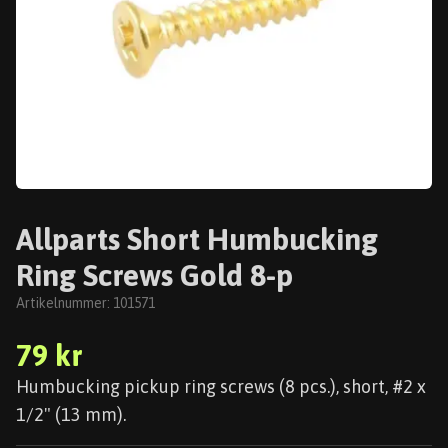
Allparts Short Humbucking
Ring Screws Gold 8-p
Artikelnummer:
101571
79 kr
Humbucking pickup ring screws (8 pcs.), short, #2 x
1/2" (13 mm).