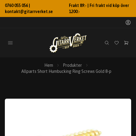
0760 055 056 |
Frakt 89:- | Fri frakt vid köp över
kontakt@gitarrverket.se
1200:-
Hem
Produkter
Allparts Short Humbucking Ring Screws Gold 8-p