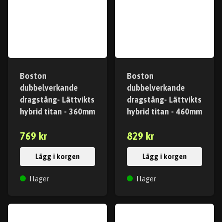
Boston
Boston
dubbelverkande
dubbelverkande
dragstång- Lättvikts
dragstång- Lättvikts
hybrid titan - 360mm
hybrid titan - 460mm
769 kr
829 kr
Lägg i korgen
Lägg i korgen
I lager
I lager