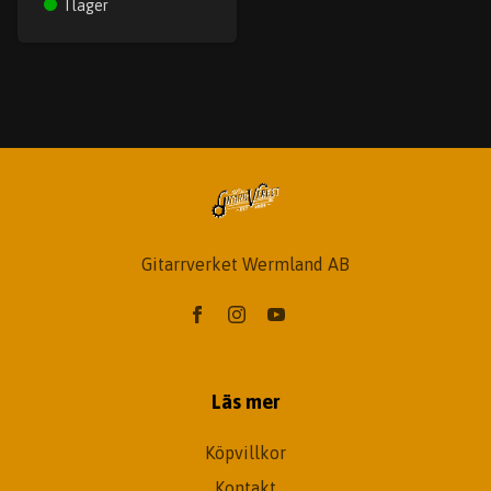
I lager
Gitarrverket Wermland AB
Läs mer
Köpvillkor
Kontakt