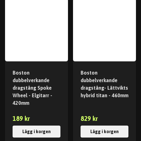
Boston
Boston
dubbelverkande
dubbelverkande
dragstång Spoke
dragstång- Lättvikts
Wheel - Elgitarr -
hybrid titan - 460mm
420mm
189 kr
829 kr
Lägg i korgen
Lägg i korgen