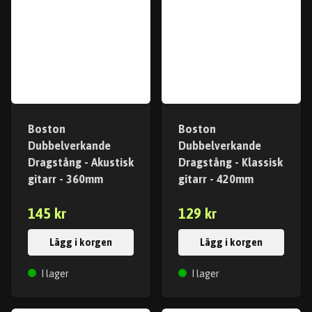
Boston
Boston
Dubbelverkande
Dubbelverkande
Dragstång - Akustisk
Dragstång - Klassisk
gitarr - 360mm
gitarr - 420mm
145 kr
129 kr
Lägg i korgen
Lägg i korgen
I lager
I lager