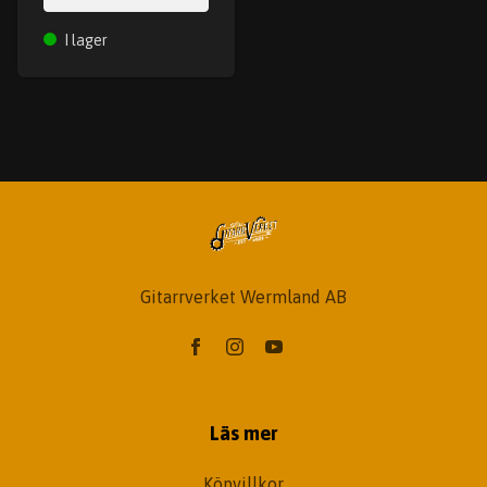
I lager
Gitarrverket Wermland AB
Läs mer
Köpvillkor