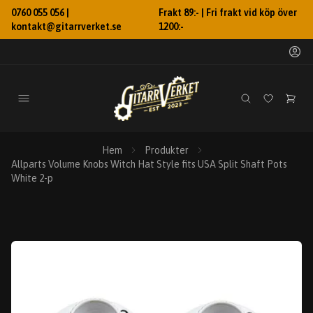
0760 055 056 |
Frakt 89:- | Fri frakt vid köp över
kontakt@gitarrverket.se
1200:-
Hem
Produkter
Allparts Volume Knobs Witch Hat Style fits USA Split Shaft Pots
White 2-p