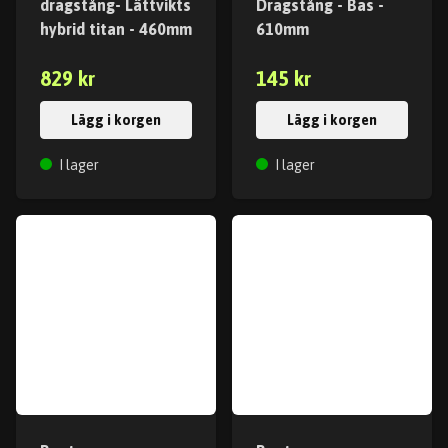
dragstång- Lättvikts
Dragstång - Bas -
hybrid titan - 460mm
610mm
829 kr
145 kr
Lägg i korgen
Lägg i korgen
I lager
I lager