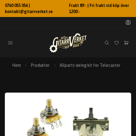
0760 055 056 |
Frakt 89:- | Fri frakt vid köp över
kontakt@gitarrverket.se
1200:-
Hem
Produkter
Allparts wiring kit for Telecaster