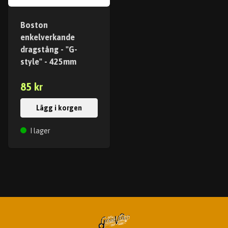
Boston
enkelverkande
dragstång - "G-
style" - 425mm
85 kr
Lägg i korgen
I lager