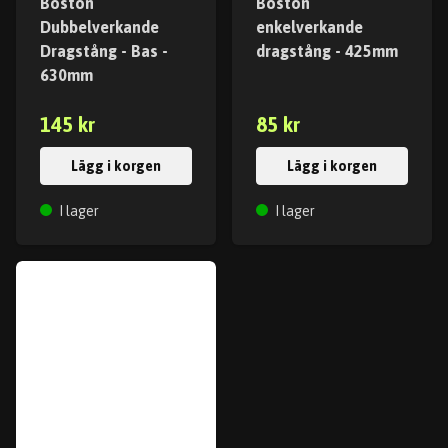
Boston
Boston
Dubbelverkande
enkelverkande
Dragstång - Bas -
dragstång - 425mm
630mm
145 kr
85 kr
Lägg i korgen
Lägg i korgen
I lager
I lager