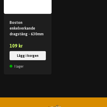
Boston
enkelverkande
dragstång - 630mm
109 kr
Lägg i korgen
I lager