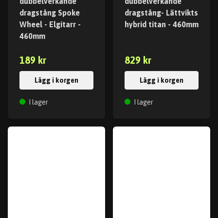
dubbelverkande
dubbelverkande
dragstång Spoke
dragstång- Lättvikts
Wheel - Elgitarr -
hybrid titan - 460mm
460mm
189 kr
829 kr
Lägg i korgen
Lägg i korgen
I lager
I lager