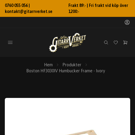
0760 055 056 |
Frakt 89:- | Fri frakt vid köp över
kontakt@gitarrverket.se
1200:-
Hem
Produkter
Boston HF3030IV Humbucker Frame - Ivory