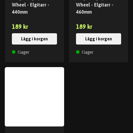
Wheel - Elgitarr -
Wheel - Elgitarr -
440mm
460mm
189 kr
189 kr
Lägg i korgen
Lägg i korgen
I lager
I lager