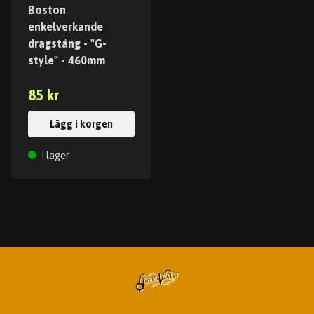
Boston
enkelverkande
dragstång - "G-
style" - 460mm
85 kr
Lägg i korgen
I lager