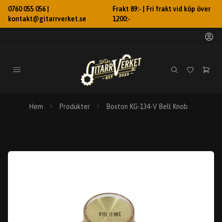
0760 055 056 |
Frakt 89:- | Fri frakt vid köp över
kontakt@gitarrverket.se
1200:-
Hem
Produkter
Boston KG-134-V Bell Knob