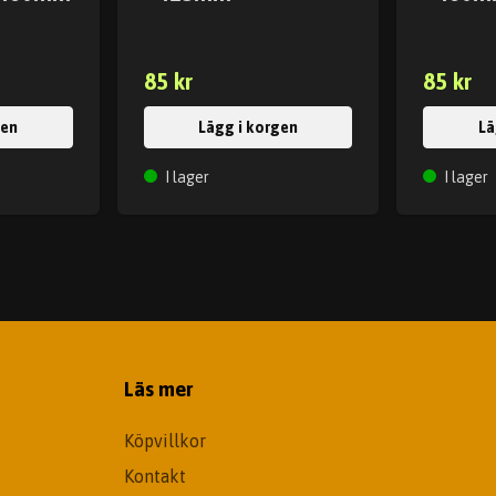
85 kr
85 kr
gen
Lägg i korgen
Lä
I lager
I lager
Läs mer
Köpvillkor
Kontakt