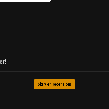
er!
Skriv en recension!