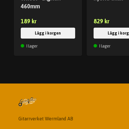
460mm
189 kr
829 kr
Lägg i korgen
Lägg i kor
I lager
I lager
Gitarrverket Wermland AB