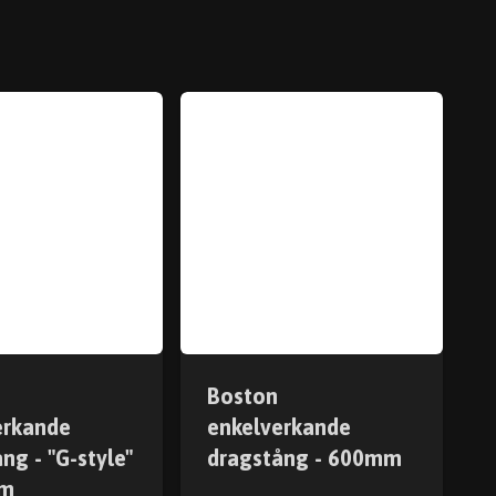
Boston
erkande
enkelverkande
ng - "G-style"
dragstång - 600mm
mm