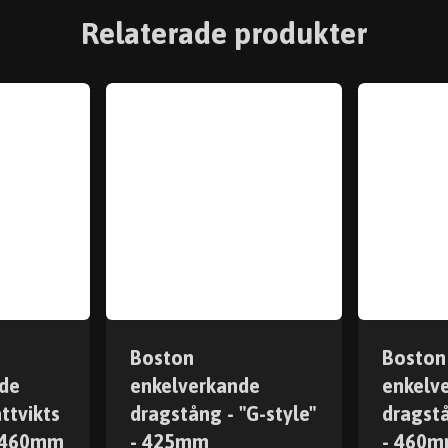
Relaterade produkter
Boston
Boston
de
enkelverkande
enkelv
ttvikts
dragstång - "G-style"
dragstå
- 460mm
- 425mm
- 460