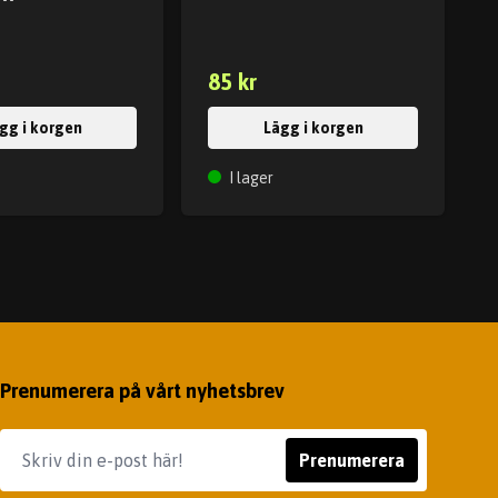
85 kr
gg i korgen
Lägg i korgen
I lager
Prenumerera på vårt nyhetsbrev
Prenumerera