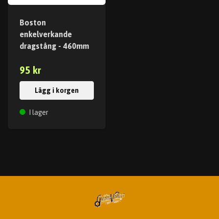
Boston
enkelverkande
dragstång - 460mm
95 kr
Lägg i korgen
I lager