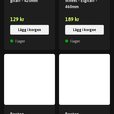
gitarr - 420mm
Wheel - Elgitarr -
460mm
129 kr
189 kr
Lägg i korgen
Lägg i korgen
I lager
I lager