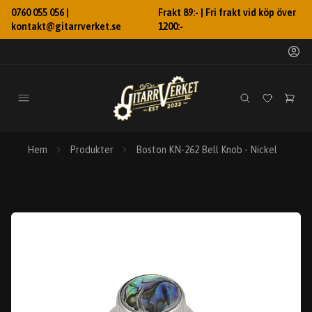
0760 055 056 |
Frakt 89:- | Fri frakt vid köp över
kontakt@gitarrverket.se
1200:-
Hem
Produkter
Boston KN-262 Bell Knob - Nickel