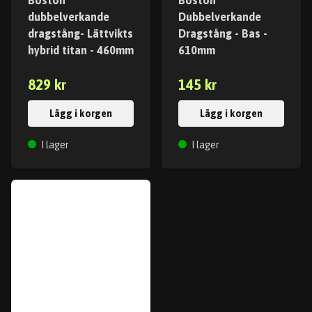
Boston
Boston
dubbelverkande
Dubbelverkande
dragstång- Lättvikts
Dragstång - Bas -
hybrid titan - 460mm
610mm
829 kr
145 kr
Lägg i korgen
Lägg i korgen
I lager
I lager