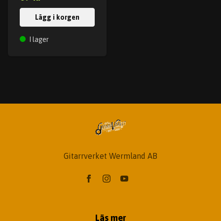
Lägg i korgen
I lager
Gitarrverket Wermland AB
Läs mer