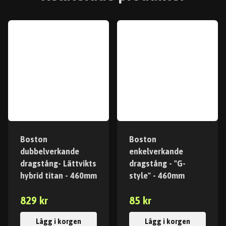
Boston
Boston
dubbelverkande
enkelverkande
dragstång- Lättvikts
dragstång - "G-
hybrid titan - 460mm
style" - 460mm
829 kr
85 kr
Lägg i korgen
Lägg i korgen