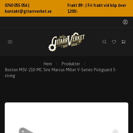
0760 055 056 |
Frakt 89:- | Fri frakt vid köp över
kontakt@gitarrverket.se
1200:-
Hem
Produkter
Boston M5V-210-MC Sire Marcus Miller V-Series Pickguard 5-
string