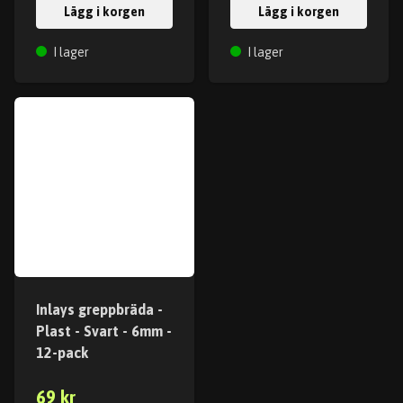
Lägg i korgen
Lägg i korgen
I lager
I lager
Inlays greppbräda -
Plast - Svart - 6mm -
12-pack
69 kr