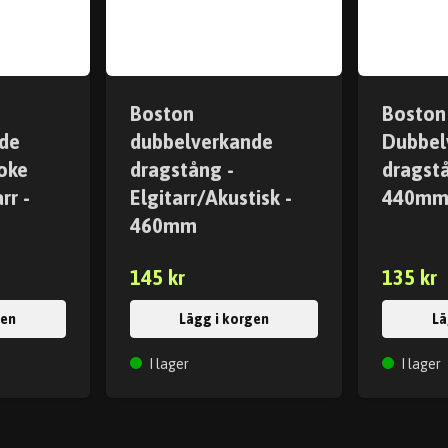
Boston
Boston
de
dubbelverkande
Dubbel
oke
dragstång -
dragstå
rr -
Elgitarr/Akustisk -
440m
460mm
145 kr
135 kr
gen
Lägg i korgen
Lä
I lager
I lager