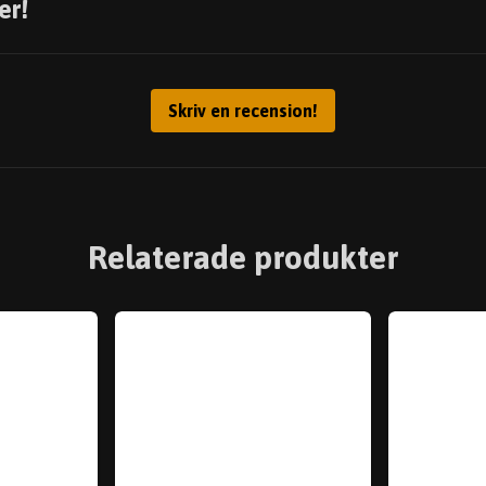
er!
Skriv en recension!
Relaterade produkter