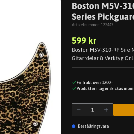
Boston M5V-310
Series Pickguar
Artikelnummer:
122443
599 kr
Boston M5V-310-RP Sire Ma
Gitarrdelar & Verktyg Onli
Fri frakt över 1200:-
Produkter i lager skickas inom
Beställningsvara