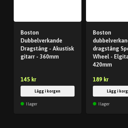
Boston
Boston
Dubbelverkande
dubbelverkan
Dragstång - Akustisk
dragstång Sp
gitarr - 360mm
Wheel - Elgita
420mm
145 kr
189 kr
Lägg i korgen
Lägg i kor
I lager
I lager