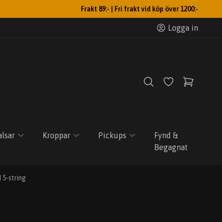
Frakt 89:- | Fri frakt vid köp över 1200:-
Logga in
lsar
Kroppar
Pickups
Fynd &
Begagnat
 5-string