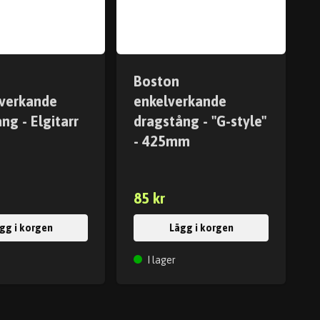
Boston
verkande
enkelverkande
ng - Elgitarr
dragstång - "G-style"
m
- 425mm
85 kr
gg i korgen
Lägg i korgen
I lager