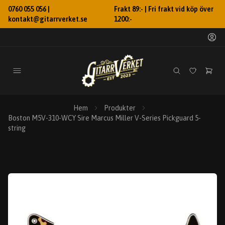
0760 055 056 |
Frakt 89:- | Fri frakt vid köp över
kontakt@gitarrverket.se
1200:-
Hem
Produkter
Boston M5V-310-WCY Sire Marcus Miller V-Series Pickguard 5-
string