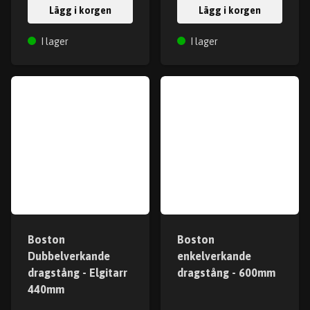
Lägg i korgen
Lägg i korgen
I lager
I lager
Boston
Boston
Dubbelverkande
enkelverkande
dragstång - Elgitarr
dragstång - 600mm
440mm