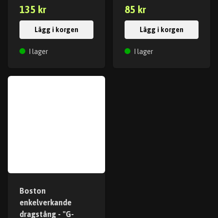
135 kr
85 kr
Lägg i korgen
Lägg i korgen
I lager
I lager
Boston
enkelverkande
dragstång - "G-