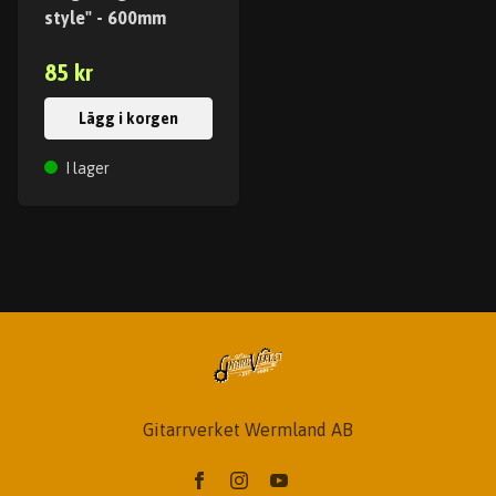
style" - 600mm
85 kr
Lägg i korgen
I lager
Gitarrverket Wermland AB