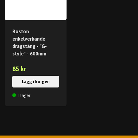
Boston
enkelverkande
dragstång - "G-
style" - 600mm
85 kr
Lägg i korgen
I lager