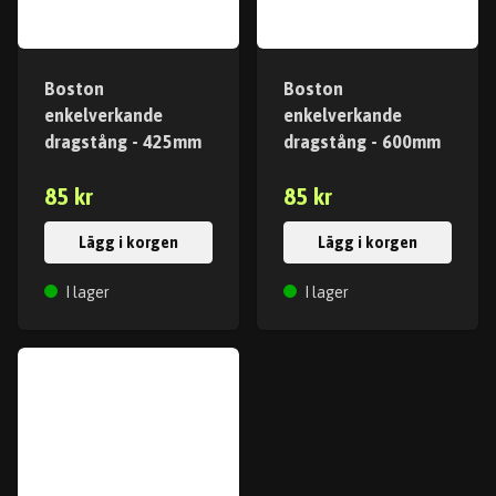
Boston
Boston
enkelverkande
enkelverkande
dragstång - 425mm
dragstång - 600mm
85 kr
85 kr
Lägg i korgen
Lägg i korgen
I lager
I lager