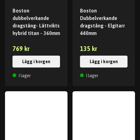
Boston
Boston
dubbelverkande
Dubbelverkande
dragstång- Lättvikts
dragstång - Elgitarr
hybrid titan - 360mm
440mm
769 kr
135 kr
Lägg i korgen
Lägg i korgen
I lager
I lager