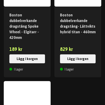
Boston
Boston
dubbelverkande
dubbelverkande
dragstång Spoke
dragstång- Lättvikts
Wheel - Elgitarr -
hybrid titan - 460mm
420mm
189 kr
829 kr
Lägg i korgen
Lägg i korgen
I lager
I lager