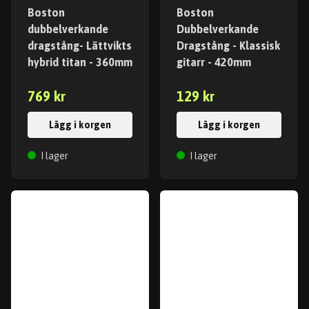
Boston
Boston
dubbelverkande
Dubbelverkande
dragstång- Lättvikts
Dragstång - Klassisk
hybrid titan - 360mm
gitarr - 420mm
769 kr
129 kr
Lägg i korgen
Lägg i korgen
I lager
I lager