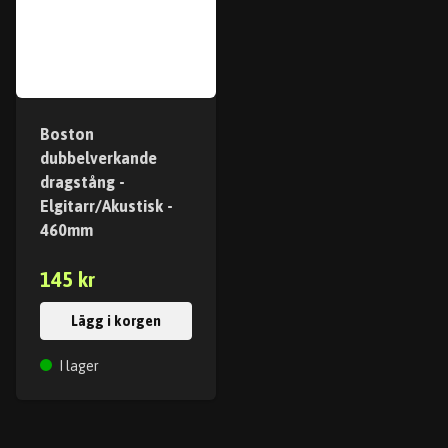
Boston
dubbelverkande
dragstång -
Elgitarr/Akustisk -
460mm
145 kr
Lägg i korgen
I lager