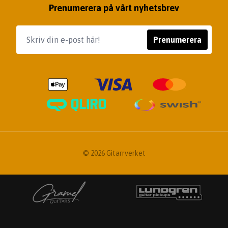
Prenumerera på vårt nyhetsbrev
Prenumerera
© 2026 Gitarrverket