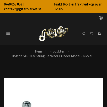
0760 055 056 |
Frakt 89:- | Fri frakt vid köp över
kontakt@gitarrverket.se
1200:-
Hem
Produkter
Boston SH-10-N String Retainer Cilinder Model - Nickel