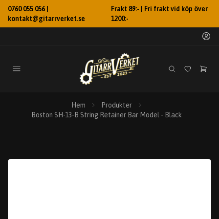
0760 055 056 |
Frakt 89:- | Fri frakt vid köp över
kontakt@gitarrverket.se
1200:-
Hem
Produkter
Boston SH-13-B String Retainer Bar Model - Black