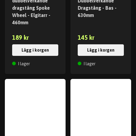
dubbelverkande
Dubbelverkande
dragstång Spoke
Dragstång - Bas -
Wheel - Elgitarr -
630mm
460mm
189 kr
145 kr
Lägg i korgen
Lägg i korgen
I lager
I lager