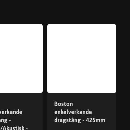
Boston
verkande
enkelverkande
ång -
dragstång - 425mm
r/Akustisk -