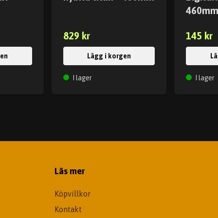
460m
829 kr
145 kr
gen
Lägg i korgen
Lä
I lager
I lager
Läs mer
Köpvillkor
Kontakt