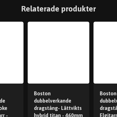
Relaterade produkter
Boston
Boston
de
dubbelverkande
dubbel
oke
dragstång- Lättvikts
dragst
rr -
hybrid titan - 460mm
Elgitar