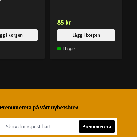
m
85 kr
gg i korgen
Lägg i korgen
I lager
Prenumerera på vårt nyhetsbrev
Prenumerera