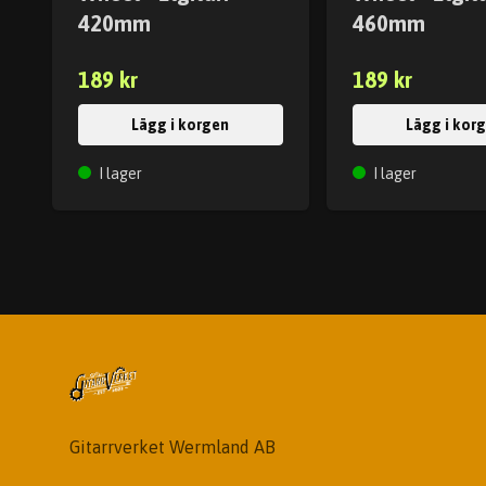
420mm
460mm
189 kr
189 kr
Lägg i korgen
Lägg i kor
I lager
I lager
Gitarrverket Wermland AB