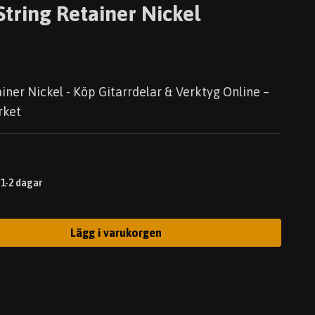
tring Retainer Nickel
iner Nickel - Köp Gitarrdelar & Verktyg Online –
rket
 1-2 dagar
Lägg i varukorgen