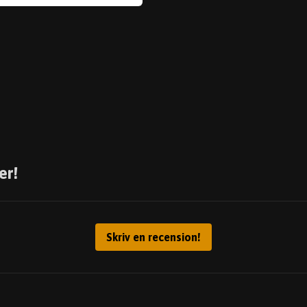
er!
Skriv en recension!