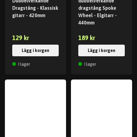
Dubbelverkande
dubbelverkande
Dragstång - Klassisk
dragstång Spoke
gitarr - 420mm
Wheel - Elgitarr -
440mm
129 kr
189 kr
Lägg i korgen
Lägg i korgen
I lager
I lager