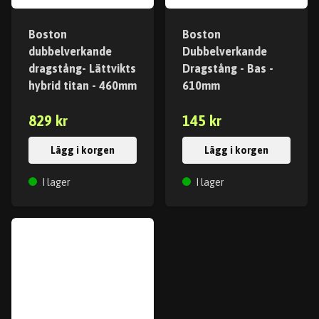
Boston
Boston
dubbelverkande
Dubbelverkande
dragstång- Lättvikts
Dragstång - Bas -
hybrid titan - 460mm
610mm
829 kr
145 kr
Lägg i korgen
Lägg i korgen
I lager
I lager