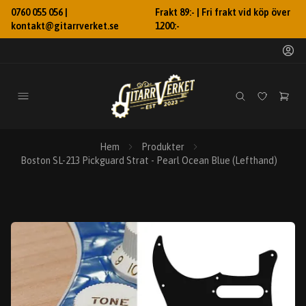
0760 055 056 |
Frakt 89:- | Fri frakt vid köp över
kontakt@gitarrverket.se
1200:-
Hem
Produkter
Boston SL-213 Pickguard Strat - Pearl Ocean Blue (Lefthand)