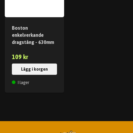
Boston
enkelverkande
dragstång - 630mm
109 kr
Lägg i korgen
I lager