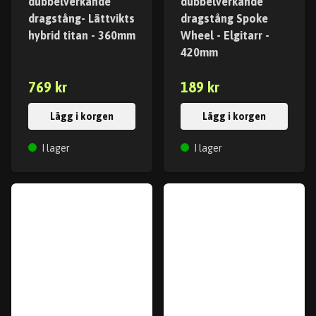
dubbelverkande
dubbelverkande
dragstång- Lättvikts
dragstång Spoke
hybrid titan - 360mm
Wheel - Elgitarr -
420mm
769 kr
189 kr
Lägg i korgen
Lägg i korgen
I lager
I lager