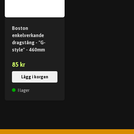
Boston
enkelverkande
dragstång - "G-
style" - 460mm
85 kr
Lägg i korgen
I lager