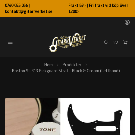
0760 055 056 |
Frakt 89:- | Fri frakt vid köp över
kontakt@gitarrverket.se
1200:-
Hem
Produkter
Boston SL-313 Pickguard Strat - Black & Cream (Lefthand)