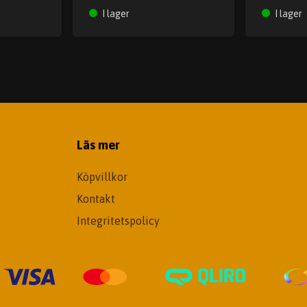
I lager
I lager
Läs mer
Köpvillkor
Kontakt
Integritetspolicy