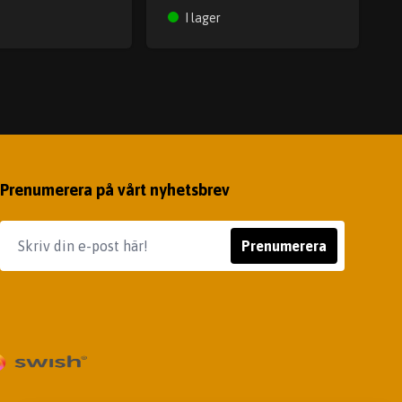
I lager
Prenumerera på vårt nyhetsbrev
Prenumerera