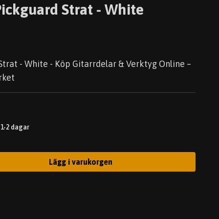
ickguard Strat - White
trat - White - Köp Gitarrdelar & Verktyg Online –
rket
 1-2 dagar
Lägg i varukorgen