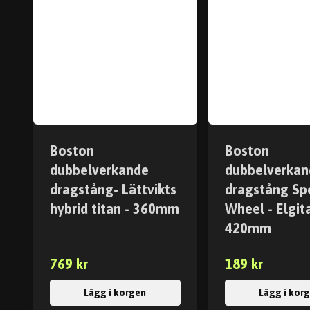
Boston
Boston
dubbelverkande
dubbelverkan
dragstång- Lättvikts
dragstång Sp
hybrid titan - 360mm
Wheel - Elgita
420mm
769 kr
189 kr
Lägg i korgen
Lägg i kor