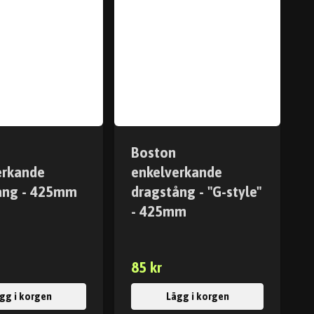
Boston
erkande
enkelverkande
ång - 425mm
dragstång - "G-style"
- 425mm
85 kr
gg i korgen
Lägg i korgen