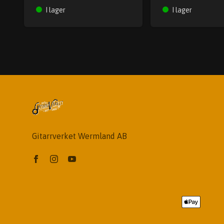
I lager
I lager
Gitarrverket Wermland AB