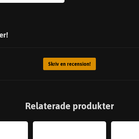
er!
Skriv en recension!
Relaterade produkter