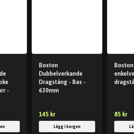
Boston
Boston
de
Dubbelverkande
enkelv
oke
Dragstång - Bas -
dragst
rr -
630mm
145 kr
85 kr
gen
Lägg i korgen
Lä