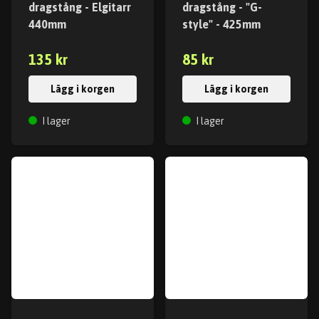
dragstång - Elgitarr
dragstång - "G-
440mm
style" - 425mm
135 kr
85 kr
Lägg i korgen
Lägg i korgen
I lager
I lager