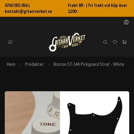
0760 055 056 |
Frakt 89:- | Fri frakt vid köp över
kontakt@gitarrverket.se
1200:-
Hem
Produkter
Boston ST-144 Pickguard Strat - White