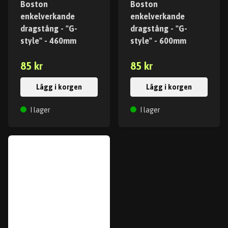
Boston
Boston
enkelverkande
enkelverkande
dragstång - "G-
dragstång - "G-
style" - 460mm
style" - 600mm
85 kr
85 kr
Lägg i korgen
Lägg i korgen
I lager
I lager