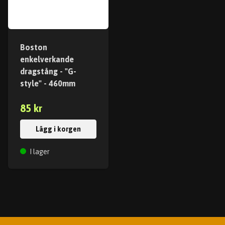
Boston
enkelverkande
dragstång - "G-
style" - 460mm
85 kr
Lägg i korgen
I lager