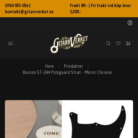
0760 055 056 |
Frakt 89:- | Fri frakt vid köp över
kontakt@gitarrverket.se
1200:-
Hem
Produkter
Boston ST-244 Pickguard Strat - Mirror Chrome