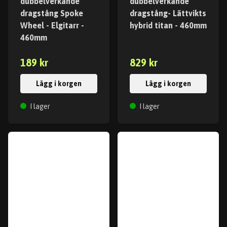
dubbelverkande
dubbelverkande
dragstång Spoke
dragstång- Lättvikts
Wheel - Elgitarr -
hybrid titan - 460mm
460mm
189 kr
829 kr
Lägg i korgen
Lägg i korgen
I lager
I lager