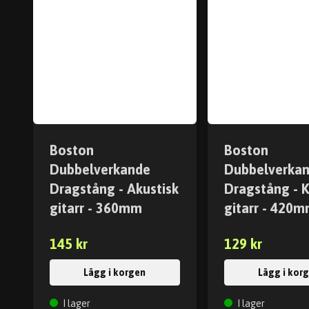
Boston
Boston
Dubbelverkande
Dubbelverka
Dragstång - Akustisk
Dragstång - K
gitarr - 360mm
gitarr - 420
145 kr
129 kr
Lägg i korgen
Lägg i kor
I lager
I lager