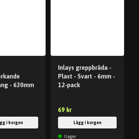
Inlays greppbräda -
erkande
Plast - Svart - 6mm -
ång - 630mm
12-pack
69 kr
gg i korgen
Lägg i korgen
I lager