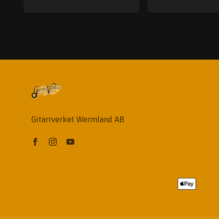
Gitarrverket Wermland AB