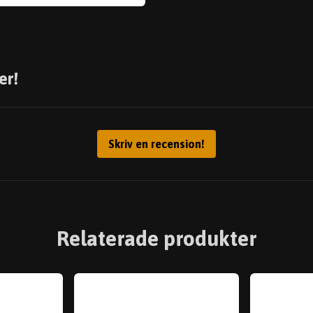
er!
Skriv en recension!
Relaterade produkter