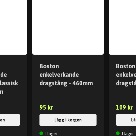
Boston
Boston
nde
enkelverkande
enkelv
lassisk
dragstång - 460mm
dragst
mm
95 kr
109 kr
gen
Lägg i korgen
Lä
I lager
I lager