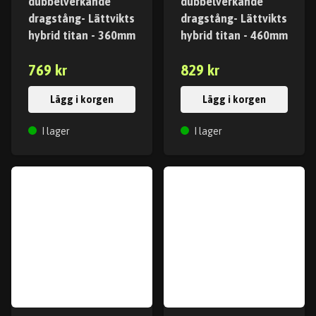
dubbelverkande
dubbelverkande
dragstång- Lättvikts
dragstång- Lättvikts
hybrid titan - 360mm
hybrid titan - 460mm
769 kr
829 kr
Lägg i korgen
Lägg i korgen
I lager
I lager