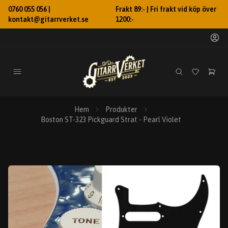
0760 055 056 |
Frakt 89:- | Fri frakt vid köp över
kontakt@gitarrverket.se
1200:-
Hem
Produkter
Boston ST-323 Pickguard Strat - Pearl Violet