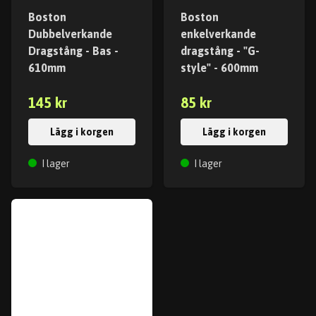
Boston
Boston
Dubbelverkande
enkelverkande
Dragstång - Bas -
dragstång - "G-
610mm
style" - 600mm
145 kr
85 kr
Lägg i korgen
Lägg i korgen
I lager
I lager