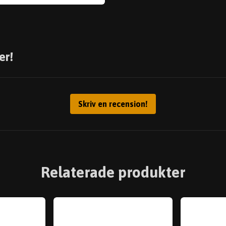
er!
Skriv en recension!
Relaterade produkter