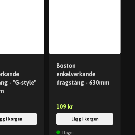
Boston
erkande
enkelverkande
ng - "G-style"
dragstång - 630mm
mm
109 kr
gg i korgen
Lägg i korgen
I lager