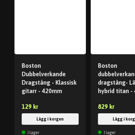
Boston
Boston
Dubbelverkande
dubbelverkan
Dragstång - Klassisk
dragstång- Lä
gitarr - 420mm
hybrid titan 
129 kr
829 kr
Lägg i korgen
Lägg i kor
I lager
I lager