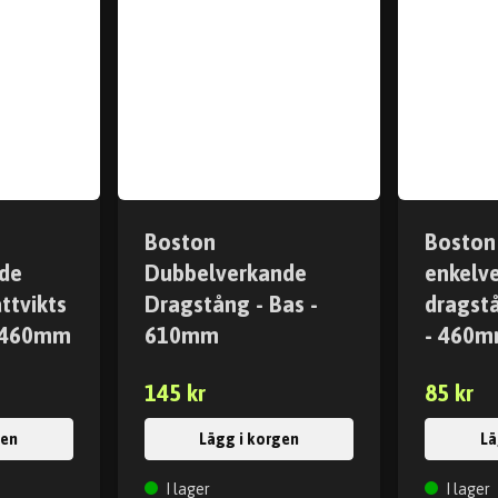
Boston
Boston
de
Dubbelverkande
enkelv
ttvikts
Dragstång - Bas -
dragstå
- 460mm
610mm
- 460
145 kr
85 kr
gen
Lägg i korgen
Lä
I lager
I lager