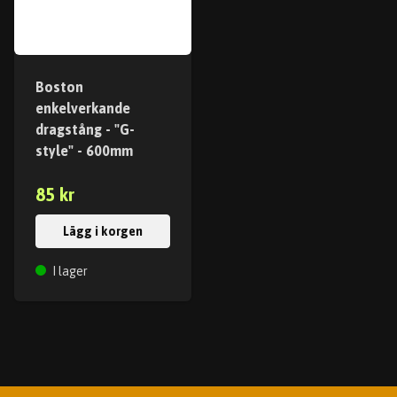
Boston
enkelverkande
dragstång - "G-
style" - 600mm
85 kr
Lägg i korgen
I lager