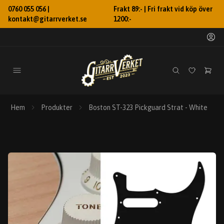
0760 055 056 |
Frakt 89:- | Fri frakt vid köp över
kontakt@gitarrverket.se
1200:-
Hem
Produkter
Boston ST-323 Pickguard Strat - White