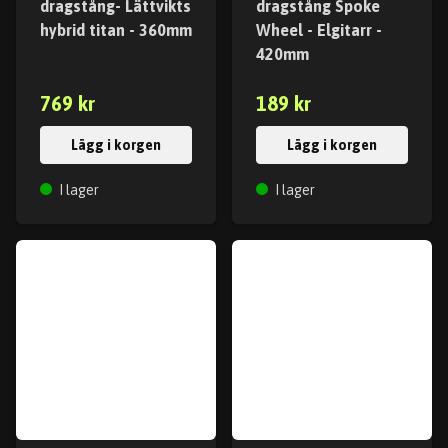
dragstång- Lättvikts
dragstång Spoke
hybrid titan - 360mm
Wheel - Elgitarr -
420mm
769 kr
189 kr
Lägg i korgen
Lägg i korgen
I lager
I lager