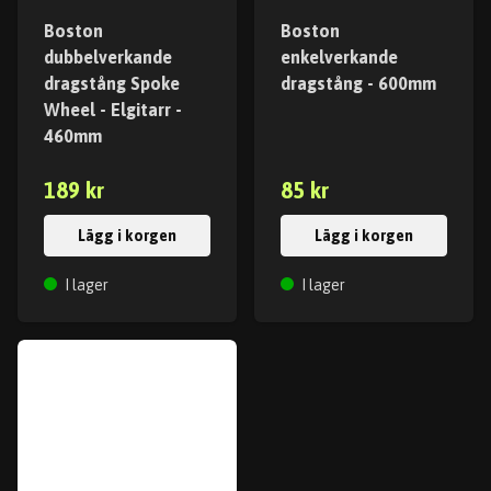
Boston
Boston
dubbelverkande
enkelverkande
dragstång Spoke
dragstång - 600mm
Wheel - Elgitarr -
460mm
189 kr
85 kr
Lägg i korgen
Lägg i korgen
I lager
I lager