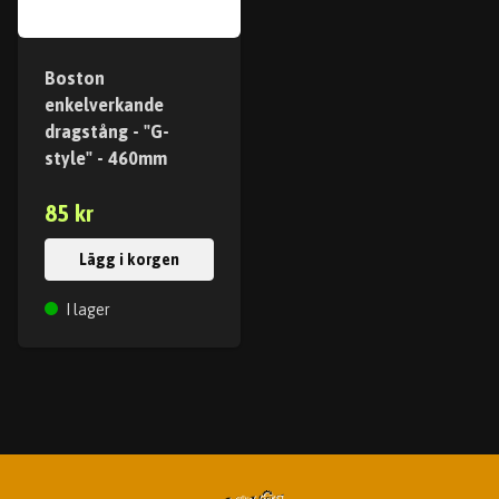
Boston
enkelverkande
dragstång - "G-
style" - 460mm
85 kr
Lägg i korgen
I lager