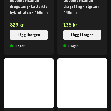
dubbelverkande
Dubbelverkande
dragstång- Lättvikts
dragstång - Elgitarr
hybrid titan - 460mm
440mm
829 kr
135 kr
Lägg i korgen
Lägg i korgen
I lager
I lager