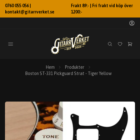
0760 055 056 |
Frakt 89:- | Fri frakt vid köp över
kontakt@gitarrverket.se
1200:-
Hem
Produkter
Boston ST-331 Pickguard Strat - Tiger Yellow