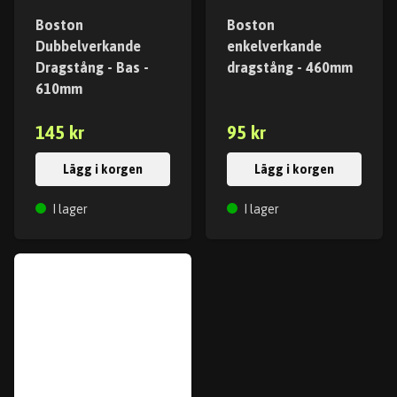
Boston
Boston
Dubbelverkande
enkelverkande
Dragstång - Bas -
dragstång - 460mm
610mm
145 kr
95 kr
Lägg i korgen
Lägg i korgen
I lager
I lager