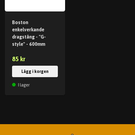
Boston
enkelverkande
dragstång - "G-
style" - 600mm
85 kr
Lägg i korgen
I lager