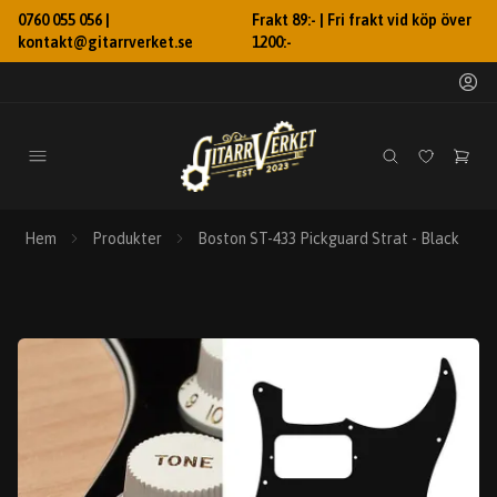
0760 055 056 |
Frakt 89:- | Fri frakt vid köp över
kontakt@gitarrverket.se
1200:-
Hem
Produkter
Boston ST-433 Pickguard Strat - Black