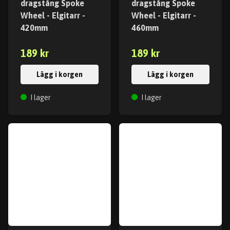
dragstång Spoke
dragstång Spoke
Wheel - Elgitarr -
Wheel - Elgitarr -
420mm
460mm
189 kr
189 kr
Lägg i korgen
Lägg i korgen
I lager
I lager