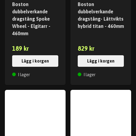
Boston
Boston
dubbelverkande
dubbelverkande
dragstång Spoke
dragstång- Lättvikts
Wheel - Elgitarr -
hybrid titan - 460mm
460mm
189 kr
829 kr
Lägg i korgen
Lägg i korgen
I lager
I lager