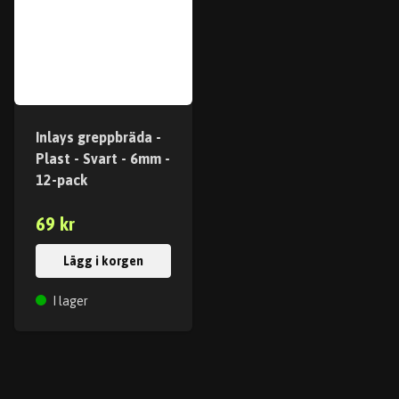
Inlays greppbräda -
Plast - Svart - 6mm -
12-pack
69 kr
Lägg i korgen
I lager