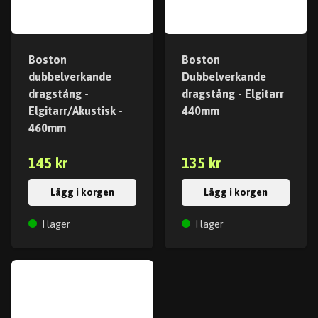
Boston
Boston
dubbelverkande
Dubbelverkande
dragstång -
dragstång - Elgitarr
Elgitarr/Akustisk -
440mm
460mm
145 kr
135 kr
Lägg i korgen
Lägg i korgen
I lager
I lager