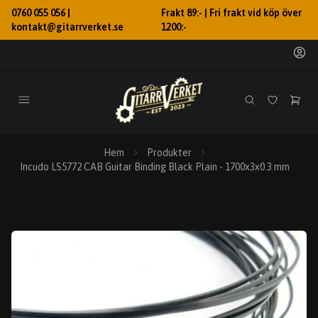
0760 055 056 |
Frakt 89:- | Fri frakt vid köp över
kontakt@gitarrverket.se
1200:-
Hem
Produkter
Incudo LS5772 CAB Guitar Binding Black Plain - 1700x3x0.3 mm