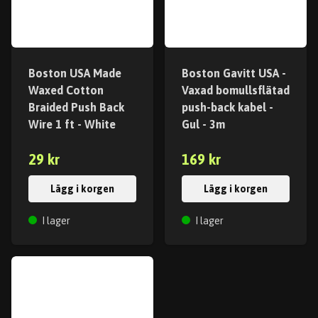
Boston USA Made
Boston Gavitt USA -
Waxed Cotton
Vaxad bomullsflätad
Braided Push Back
push-back kabel -
Wire 1 ft - White
Gul - 3m
29 kr
169 kr
Lägg i korgen
Lägg i korgen
I lager
I lager