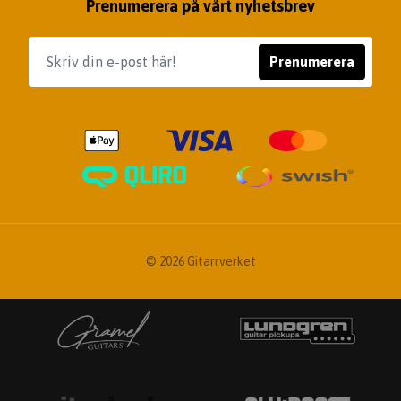
Prenumerera på vårt nyhetsbrev
Prenumerera
© 2026 Gitarrverket