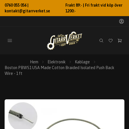
0760 055 056 |
Frakt 89:- | Fri frakt vid köp över
kontakt@gitarrverket.se
1200:-
Hem
Elektronik
Kablage
Boston PBWS1 USA Made Cotton Braided Isolated Push Back
Wire - 1 ft