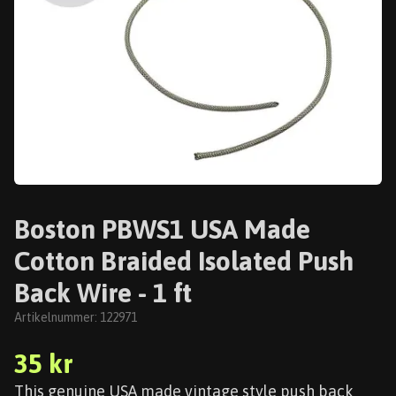
Boston PBWS1 USA Made
Cotton Braided Isolated Push
Back Wire - 1 ft
Artikelnummer:
122971
35 kr
This genuine USA made vintage style push back