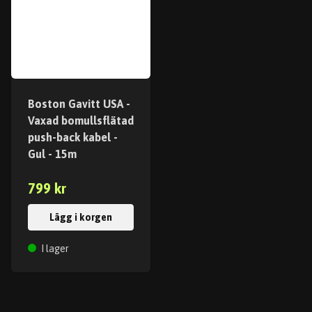
Boston Gavitt USA -
Vaxad bomullsflätad
push-back kabel -
Gul - 15m
799 kr
Lägg i korgen
I lager