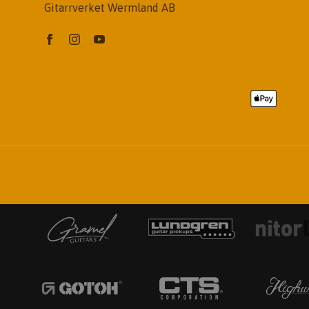
Gitarrverket Wermland AB