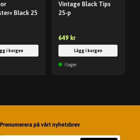
for
Vintage Black Tips
ter« Black 25
25-p
649 kr
gg i korgen
Lägg i korgen
I lager
Prenumerera på vårt nyhetsbrev