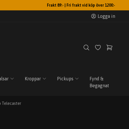
Frakt 89:- | Fri frakt vid köp över 1200:-
Logga in
lsar
Kroppar
Pickups
Fynd &
Begagnat
p Telecaster