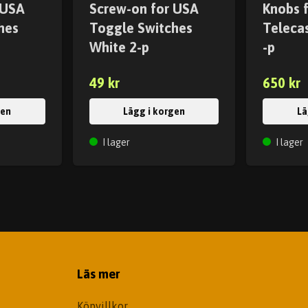
 USA
Screw-on for USA
Knobs 
hes
Toggle Switches
Telecas
White 2-p
-p
49 kr
650 kr
gen
Lägg i korgen
Lä
I lager
I lager
Läs mer
Köpvillkor