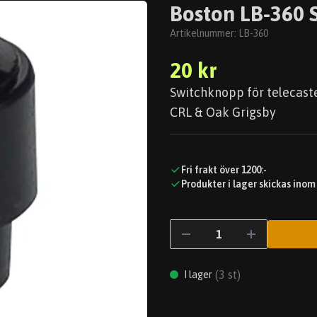
Boston LB-360 
Artikelnummer:
LB-360
20 kr
Switchknopp för telecaste
CRL & Oak Grigsby
Fri frakt över 1200:-
Produkter i lager skickas inom
(
3
st)
I lager