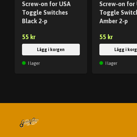
Screw-on for USA
Screw-on for
Toggle Switches
Toggle Switc
Black 2-p
Amber 2-p
55 kr
55 kr
Lägg i korgen
Lägg i kor
I lager
I lager