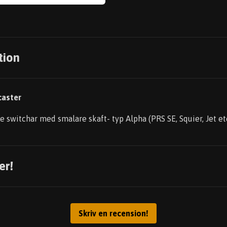
tion
caster
re switchar med smalare skaft- typ Alpha (PRS SE, Squier, Jet e
er!
Skriv en recension!