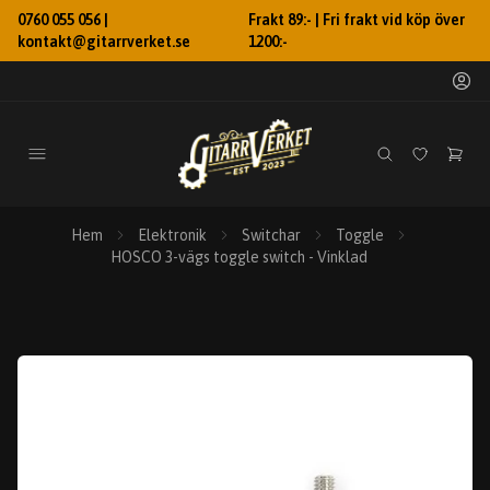
0760 055 056 |
Frakt 89:- | Fri frakt vid köp över
kontakt@gitarrverket.se
1200:-
Hem
Elektronik
Switchar
Toggle
HOSCO 3-vägs toggle switch - Vinklad