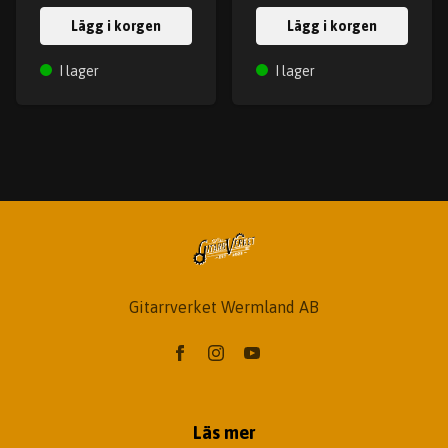
Lägg i korgen
Lägg i korgen
I lager
I lager
Gitarrverket Wermland AB
Läs mer