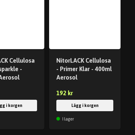
ACK Cellulosa
NitorLACK Cellulosa
sparkle -
- Primer Klar - 400ml
Aerosol
Aerosol
192 kr
gg i korgen
Lägg i korgen
I lager