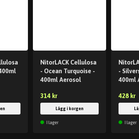
llulosa
NitorLACK Cellulosa
NitorL
 400ml
- Ocean Turquoise -
- Silver
400ml Aerosol
400ml 
314 kr
428 kr
gen
Lägg i korgen
Lä
I lager
I lager