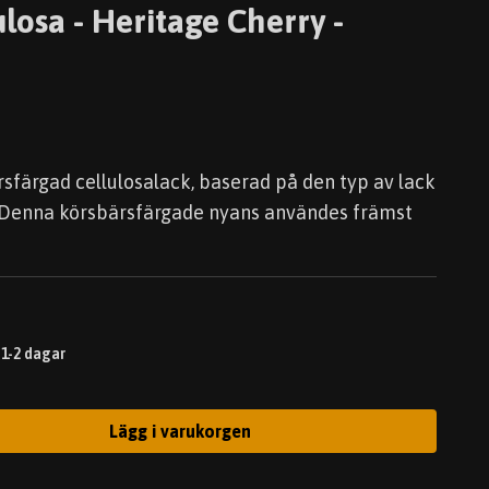
losa - Heritage Cherry -
sfärgad cellulosalack, baserad på den typ av lack
 Denna körsbärsfärgade nyans användes främst
 1-2 dagar
Lägg i varukorgen