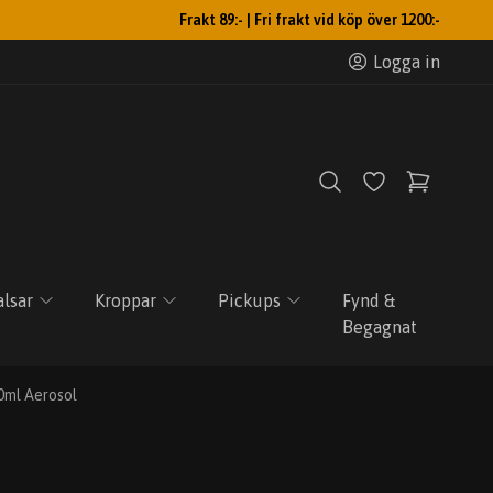
Frakt 89:- | Fri frakt vid köp över 1200:-
Logga in
lsar
Kroppar
Pickups
Fynd &
Begagnat
0ml Aerosol