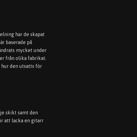
delning har de skapat
 är baserade på
rändrats mycket under
r från olika fabrikat.
 hur den utsatts för
je skikt samt den
r att lacka en gitarr