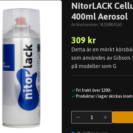
NitorLACK Cellu
400ml Aerosol
Artikelnummer:
N250804160
309 kr
Detta är en mörkt körsbär
som användes av Gibson.
på modeller som G
Fri frakt över 1200:-
Produkter i lager skickas inom