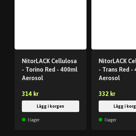
NitorLACK Cellulosa
NitorLACK Ce
- Torino Red - 400ml
- Trans Red -
Aerosol
Aerosol
314 kr
332 kr
Lägg i korgen
Lägg i kor
I lager
I lager