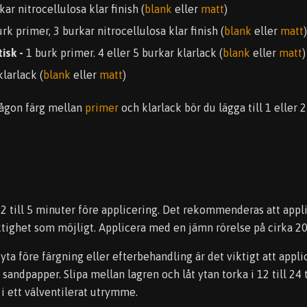
ar nitrocellulosa klar finish (
blank
eller
matt
)
rk primer, 3 burkar nitrocellulosa klar finish (
blank
eller
matt
)
tisk -
1 burk primer. 4 eller 5 burkar klarlack (
blank
eller
matt
)
larlack (
blank
eller
matt
)
någon färg mellan
primer
och klarlack bör du lägga till 1 eller 
i 2 till 5 minuter före applicering. Det rekommenderas att appl
uktighet som möjligt. Applicera med en jämn rörelse på cirka 2
yta före färgning eller efterbehandling är det viktigt att appl
sandpapper. Slipa mellan lagren och låt ytan torka i 12 till 24
 i ett välventilerat utrymme.