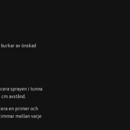
2 burkar av önskad
icera sprayen i tunna
0 cm avstånd.
icera en primer och
 timmar mellan varje