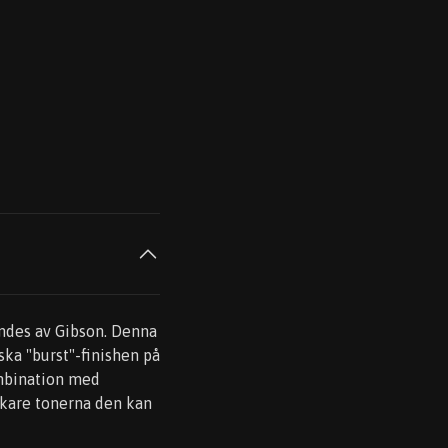
ändes av Gibson. Denna
ka "burst"-finishen på
ombination med
rkare tonerna den kan