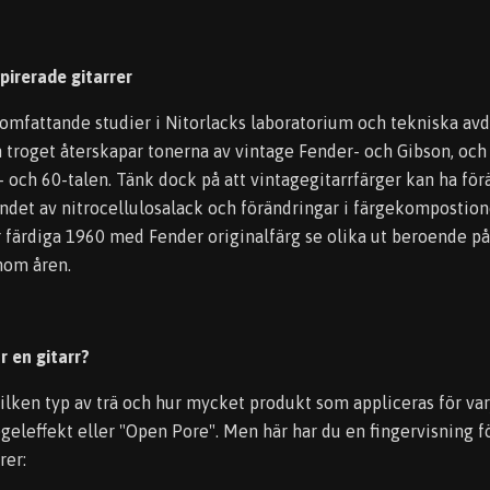
pirerade gitarrer
 omfattande studier i Nitorlacks laboratorium och tekniska av
m troget återskapar tonerna av vintage Fender- och Gibson, och
- och 60-talen. Tänk dock på att vintagegitarrfärger kan ha fö
ndet av nitrocellulosalack och förändringar i färgekompostione
r färdiga 1960 med Fender originalfärg se olika ut beroende på
enom åren.
r en gitarr?
ilken typ av trä och hur mycket produkt som appliceras för var
geleffekt eller "Open Pore". Men här har du en fingervisning fö
rer: