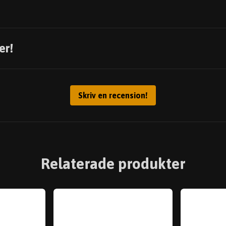
er!
Skriv en recension!
Relaterade produkter