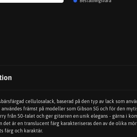
Beställningsvara
tion
sbärsfärgad cellulosalack, baserad på den typ av lack som anv
 användes främst på modeller som Gibson SG och för den mytis
rry från 50-talet och ger gitarren en unik elegans - gärna i k
m det är en translucent färg karakteriseras den av de olika mö
ts färg och karaktär.