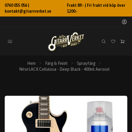
0760 055 056 |
Frakt 89:- | Fri frakt vid köp över
kontakt@gitarrverket.se
1200:-
Hem
Färg & Finish
Sprayfärg
NitorLACK Cellulosa - Deep Black - 400ml Aerosol