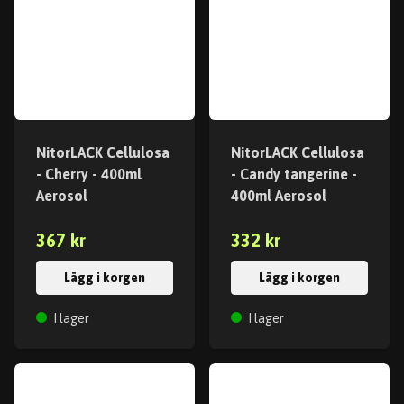
NitorLACK Cellulosa
NitorLACK Cellulosa
- Cherry - 400ml
- Candy tangerine -
Aerosol
400ml Aerosol
367 kr
332 kr
Lägg i korgen
Lägg i korgen
I lager
I lager