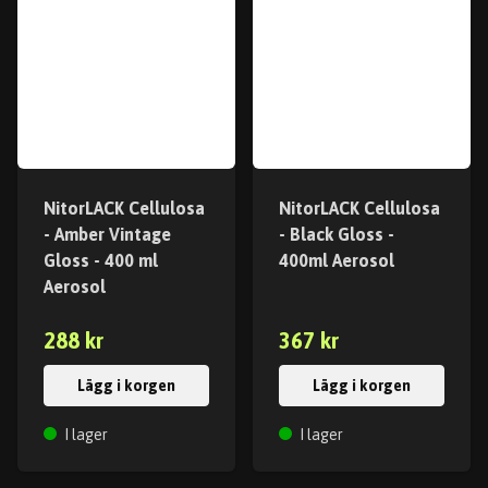
NitorLACK Cellulosa
NitorLACK Cellulosa
- Amber Vintage
- Black Gloss -
Gloss - 400 ml
400ml Aerosol
Aerosol
288 kr
367 kr
Lägg i korgen
Lägg i korgen
I lager
I lager