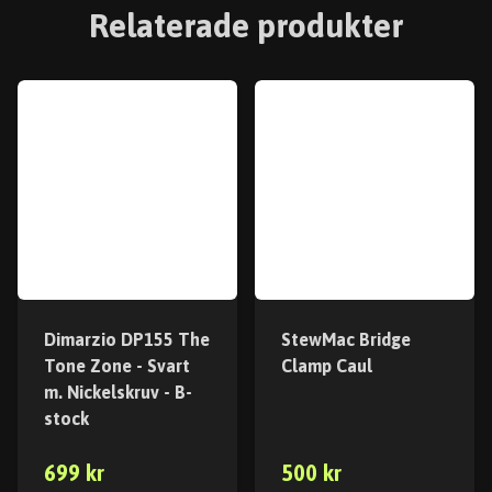
Relaterade produkter
Dimarzio DP155 The
StewMac Bridge
Tone Zone - Svart
Clamp Caul
m. Nickelskruv - B-
stock
699 kr
500 kr