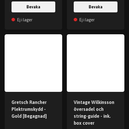
Bevaka
Bevaka
Ej i lager
Ej i lager
Gretsch Rancher
Vintage Wilkinsson
Plektrumskydd -
översadel och
Gold [Begagnad]
string-guide - ink.
box cover