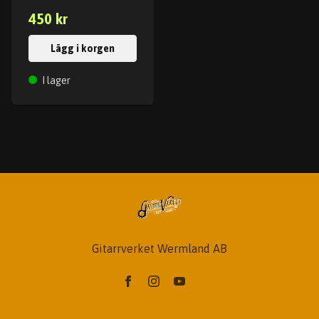
450 kr
Lägg i korgen
I lager
Gitarrverket Wermland AB