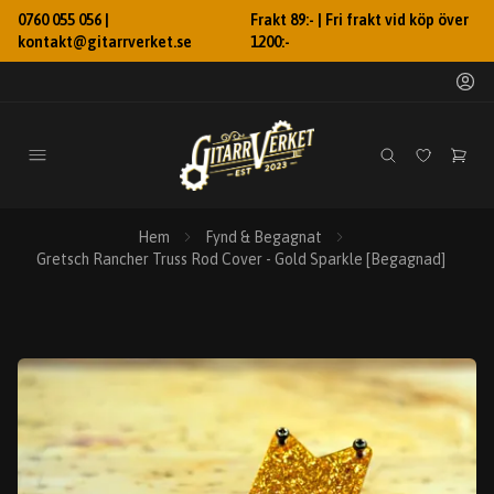
0760 055 056 |
Frakt 89:- | Fri frakt vid köp över
kontakt@gitarrverket.se
1200:-
Hem
Fynd & Begagnat
Gretsch Rancher Truss Rod Cover - Gold Sparkle [Begagnad]